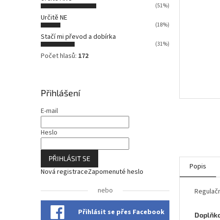
n
(51%)
n
Určitě NE
í
(18%)
p
Stačí mi převod a dobírka
a
(31%)
n
Počet hlasů:
172
e
l
Přihlášení
E-mail
Heslo
PŘIHLÁSIT SE
Popis
Nová registrace
Zapomenuté heslo
nebo
Regulačn
Přihlásit se přes Facebook
Doplňk