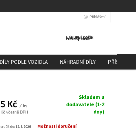
Přihlášení
NÁKUPNÍ KOŠÍK
Prázdný košík
DÍLY PODLE VOZIDLA
NÁHRADNÍ DÍLY
PŘÍSLUŠEN
Skladem u
65 Kč
dodavatele (1-2
/ ks
dny)
 Kč včetně DPH
Možnosti doručení
ručit do:
12.8.2026