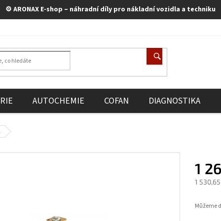
⚙️ ARONAX E-shop – náhradní díly pro nákladní vozidla a techniku
RIE
AUTOCHEMIE
COFAN
DIAGNOSTIKA
A
1 2
1 530,65
Měrná
cena:
Můžeme do