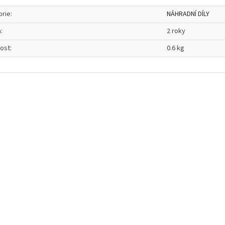
orie
:
NÁHRADNÍ DÍLY
a
:
2 roky
ost
:
0.6 kg