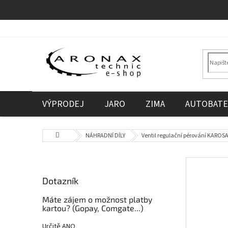
Přejít
na
obsah
VÝPRODEJ
JARO
ZIMA
AUTOBATE
Domů
NÁHRADNÍ DÍLY
Ventil regulační pérování KAROS
P
o
Dotazník
s
t
Máte zájem o možnost platby
r
kartou? (Gopay, Comgate...)
a
Určitě ANO