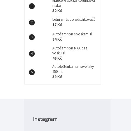
Matice M 30x3,5 korunková
nízká
50 Kč
Letní směs do odstřikovačů
17 Kč
Autošampon s voskem 1l
64 Kč
Autošampon MAX bez
vosku 1l
46 Kč
Autoleštěnka na nové laky
250 ml
39 Kč
Z
á
p
Instagram
a
t