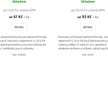
Skladem
Skladem
od 73,81 Kč včetně DPH
od 112,53 Kč včetně DPH
61 Kč
93 Kč
/ ks
/ ks
od
od
DETAIL
DETAIL
 plastové kanystry pro pohonné hmoty.
Kanystry určené pro pohonné hmoty. Var
ované. Varianty o objemech 5, 10 a 20l
objemech 5, 10 a 20l Součástí kanystru j
oubové provedení uchycení nálevky ke
nálevka délky 17 nebo 27 cm, opatřená
. Certifikáty jsou k náhledu...
ohebným krčkem a víčkem, jehož součást
Kód:
KAN001
Kód:
91503
O
v
l
á
d
a
c
í