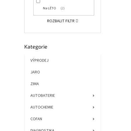
Na LÉTO
2
ROZBALIT FILTR
Přeskočit
Kategorie
kategorie
VÝPRODEJ
JARO
ZIMA
AUTOBATERIE
AUTOCHEMIE
COFAN
DIAGNOSTIKA