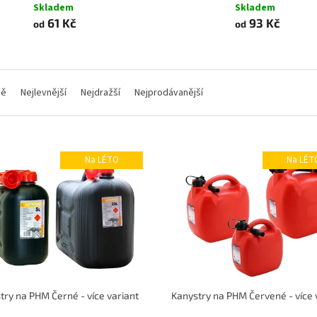
Skladem
Skladem
61 Kč
93 Kč
od
od
ně
Nejlevnější
Nejdražší
Nejprodávanější
Na LÉTO
Na LÉT
try na PHM Černé - více variant