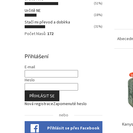
n
(51%)
n
Určitě NE
í
(18%)
p
Stačí mi převod a dobírka
a
(31%)
Ř
n
Počet hlasů:
172
a
Abeced
e
z
l
e
Přihlášení
n
V
í
ý
E-mail
p
p
r
i
Heslo
o
s
d
p
PŘIHLÁSIT SE
u
r
k
Nová registrace
Zapomenuté heslo
o
t
d
nebo
ů
u
Kanys
k
Přihlásit se přes Facebook
t