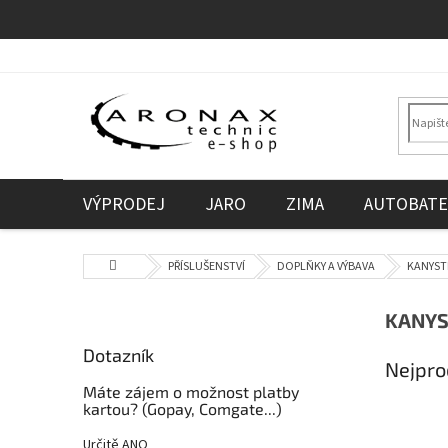
Přejít
na
obsah
VÝPRODEJ
JARO
ZIMA
AUTOBATE
Domů
PŘÍSLUŠENSTVÍ
DOPLŇKY A VÝBAVA
KANYST
P
KANY
o
Dotazník
s
Nejpro
t
Máte zájem o možnost platby
r
kartou? (Gopay, Comgate...)
a
Určitě ANO