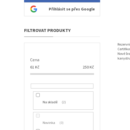
ů
Přihlásit se přes Google
Rezervní
Certifik
Nové šr
kanystru
Cena
61
Kč
250
Kč
Na skladě
2
Novinka
0