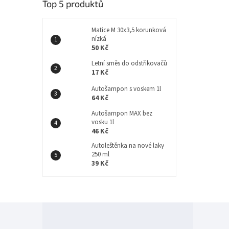
Top 5 produktů
Matice M 30x3,5 korunková
nízká
50 Kč
Letní směs do odstřikovačů
17 Kč
Autošampon s voskem 1l
64 Kč
Autošampon MAX bez
vosku 1l
46 Kč
Autoleštěnka na nové laky
250 ml
39 Kč
Z
á