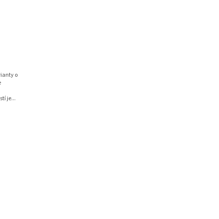
ianty o
e
í je...