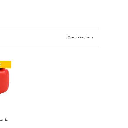
2
položek celkem
O
Kanystry na PHM Červené - více variant