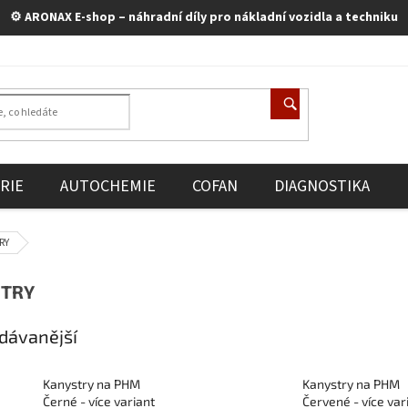
⚙️ ARONAX E-shop – náhradní díly pro nákladní vozidla a techniku
RIE
AUTOCHEMIE
COFAN
DIAGNOSTIKA
RY
STRY
dávanější
Kanystry na PHM
Kanystry na PHM
Černé - více variant
Červené - více var