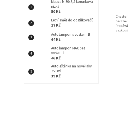
Matice M 30x3,5 korunková
nízká
50 Kč
Chcete 
Letní směs do odstřikovačů
osvěžova
17 Kč
Prodává
vyzkouš
Autošampon s voskem 1l
64 Kč
Autošampon MAX bez
vosku 1l
46 Kč
Autoleštěnka na nové laky
250 ml
39 Kč