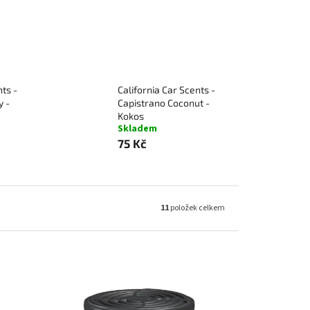
nts -
California Car Scents -
y -
Capistrano Coconut -
Kokos
Skladem
75 Kč
11
položek celkem