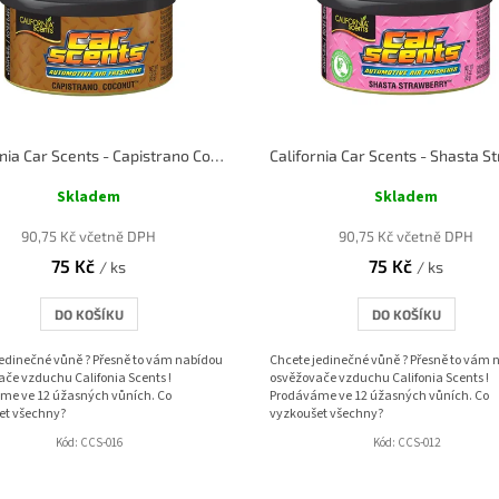
California Car Scents - Capistrano Coconut - Kokos
Skladem
Skladem
90,75 Kč včetně DPH
90,75 Kč včetně DPH
75 Kč
75 Kč
/ ks
/ ks
DO KOŠÍKU
DO KOŠÍKU
jedinečné vůně ? Přesně to vám nabídou
Chcete jedinečné vůně ? Přesně to vám 
če vzduchu Califonia Scents !
osvěžovače vzduchu Califonia Scents !
me ve 12 úžasných vůních. Co
Prodáváme ve 12 úžasných vůních. Co
et všechny?
vyzkoušet všechny?
Kód:
CCS-016
Kód:
CCS-012