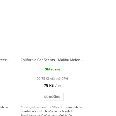
California Car Scents - Laguna Breeze - Vůně moře
California Car Scents - Malibu Melon - Meloun
Skladem
90,75 Kč včetně DPH
75 Kč
/ ks
DO KOŠÍKU
nabídou
Chcete jedinečné vůně ? Přesně to vám nabídou
osvěžovače vzduchu Califonia Scents !
Prodáváme ve 12 úžasných vůních. Co