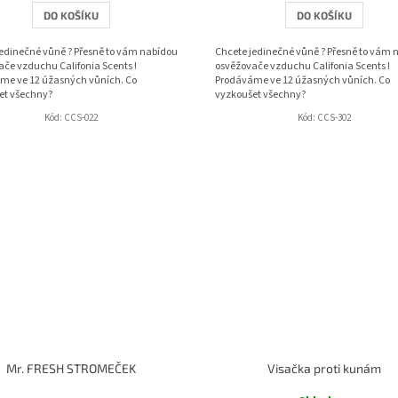
DO KOŠÍKU
DO KOŠÍKU
jedinečné vůně ? Přesně to vám nabídou
Chcete jedinečné vůně ? Přesně to vám 
če vzduchu Califonia Scents !
osvěžovače vzduchu Califonia Scents !
me ve 12 úžasných vůních. Co
Prodáváme ve 12 úžasných vůních. Co
et všechny?
vyzkoušet všechny?
Kód:
CCS-022
Kód:
CCS-302
Mr. FRESH STROMEČEK
Visačka proti kunám
Průměrné