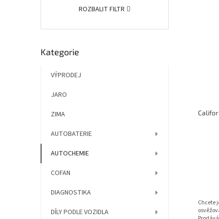
ROZBALIT FILTR
Přeskočit
Kategorie
kategorie
VÝPRODEJ
JARO
ZIMA
AUTOBATERIE
AUTOCHEMIE
COFAN
DIAGNOSTIKA
Chcete 
osvěžova
DÍLY PODLE VOZIDLA
Prodává