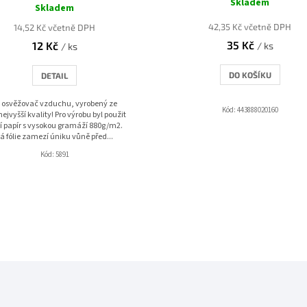
Skladem
hodnocení
Skladem
produktu
42,35 Kč včetně DPH
14,52 Kč včetně DPH
je
35 Kč
12 Kč
5,0
/ ks
/ ks
z
5
DO KOŠÍKU
DETAIL
hvězdiček.
ý osvěžovač vzduchu, vyrobený ze
Kód:
443888020160
nejvyšší kvality! Pro výrobu byl použit
í papír s vysokou gramáží 880g/m2.
á fólie zamezí úniku vůně před...
Kód:
5891
O
v
l
á
d
a
c
í