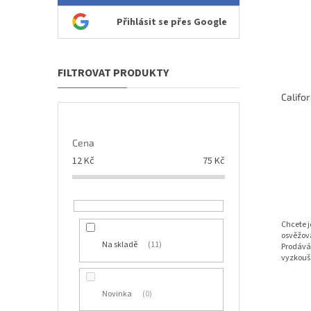
o
s
d
Přihlásit se přes Google
p
u
r
k
o
t
d
ů
u
k
t
ů
Cena
12
Kč
75
Kč
Chcete 
osvěžova
Na skladě
11
Prodává
vyzkouš
Novinka
0