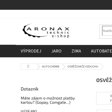
Přejít
na
obsah
VÝPRODEJ
JARO
ZIMA
AUTOBATE
Domů
AUTOCHEMIE
OSVĚŽOVAČE VZDUCHU
P
OSVĚŽ
o
Dotazník
s
t
D
Máte zájem o možnost platby
F
r
kartou? (Gopay, Comgate...)
a
Určitě ANO