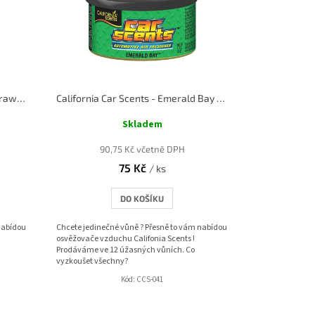
California Car Scents - Shasta Strawberry - Jahody
California Car Scents - Emerald Bay - Smaragdová zátoka
Skladem
90,75 Kč včetně DPH
75 Kč
/ ks
DO KOŠÍKU
nabídou
Chcete jedinečné vůně ? Přesně to vám nabídou
osvěžovače vzduchu Califonia Scents !
Prodáváme ve 12 úžasných vůních. Co
vyzkoušet všechny?
Kód:
CCS-041