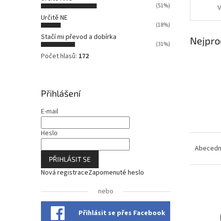
n
(51%)
V
n
Určitě NE
í
(18%)
p
Stačí mi převod a dobírka
Nejpro
a
(31%)
n
Počet hlasů:
172
e
l
Přihlášení
E-mail
Heslo
Ř
a
Abeced
z
PŘIHLÁSIT SE
e
Nová registrace
Zapomenuté heslo
n
V
í
nebo
ý
p
p
r
Přihlásit se přes Facebook
i