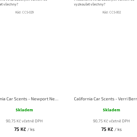
et všechny?
vyzkoušet všechny?
Kód:
CCS-029
Kód:
CCS-002
California Car Scents - Newport New Car - Nové auto
Skladem
Skladem
90,75 Kč včetně DPH
90,75 Kč včetně DPH
75 Kč
75 Kč
/ ks
/ ks