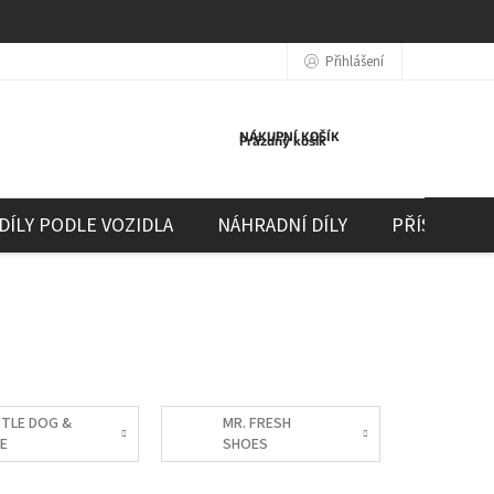
Přihlášení
NÁKUPNÍ KOŠÍK
Prázdný košík
DÍLY PODLE VOZIDLA
NÁHRADNÍ DÍLY
PŘÍSLUŠEN
TTLE DOG &
MR. FRESH
E
SHOES