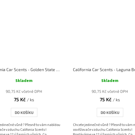
California Car Scents - Golden State Delight - Gumoví medvídci
Skladem
Skladem
90,75 Kč včetně DPH
90,75 Kč včetně DPH
75 Kč
75 Kč
/ ks
/ ks
DO KOŠÍKU
DO KOŠÍKU
jedinečné vůně ? Přesně to vám nabídou
Chcete jedinečné vůně ? Přesně to vám 
če vzduchu Califonia Scents !
osvěžovače vzduchu Califonia Scents !
me ve 12 úžasných vůních. Co
Prodáváme ve 12 úžasných vůních. Co