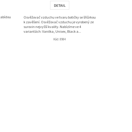
5
DETAIL
hvězdiček.
nabídou
Osvěžovač vzduchu ve tvaru botičky se šňůrkou
k zavěšení. Osvěžovač vzduchu je vyrobený ze
surovin nejvyšší kvality. Nabízíme ve 4
variantách: Vanilka, Unisex, Black a...
Kód:
8984