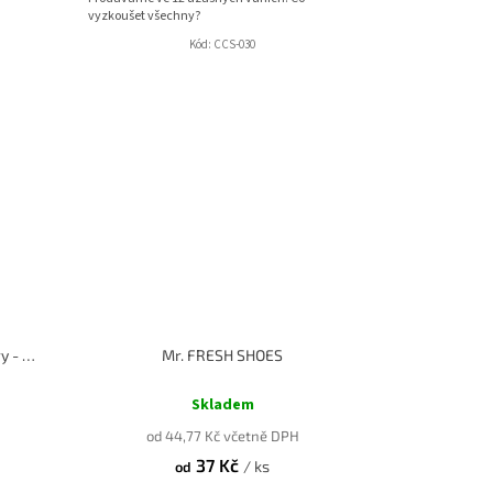
vyzkoušet všechny?
Kód:
CCS-030
California Car Scents - Verri Berry - Borůvka
Mr. FRESH SHOES
Průměrné
hodnocení
Skladem
produktu
od 44,77 Kč včetně DPH
je
37 Kč
4,0
/ ks
od
z