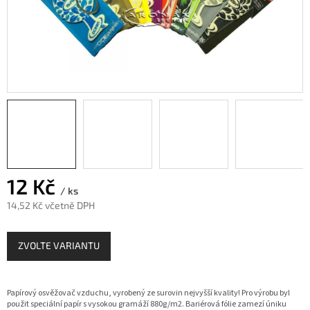
12 Kč
/ ks
14,52 Kč včetně DPH
Měrná
cena:
ZVOLTE VARIANTU
Papírový osvěžovač vzduchu, vyrobený ze surovin nejvyšší kvality! Pro výrobu byl
použit speciální papír s vysokou gramáží 880g/m2. Bariérová fólie zamezí úniku