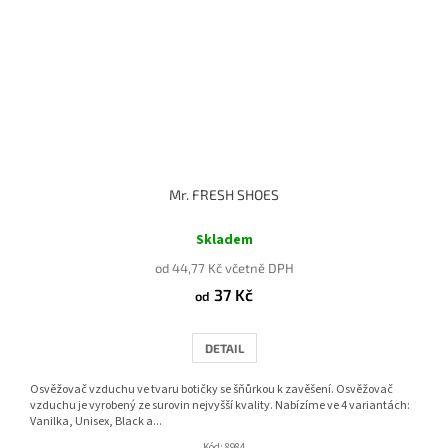
Mr. FRESH SHOES
Průměrné
hodnocení
Skladem
produktu
od 44,77 Kč včetně DPH
je
37 Kč
4,0
od
z
5
DETAIL
hvězdiček.
Osvěžovač vzduchu ve tvaru botičky se šňůrkou k zavěšení. Osvěžovač
vzduchu je vyrobený ze surovin nejvyšší kvality. Nabízíme ve 4 variantách:
Vanilka, Unisex, Black a...
Kód:
8984