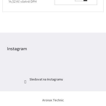
14,52 Kč včetně DPH
Z
á
p
Instagram
a
t
í
Sledovat na Instagramu
Aronax Technic