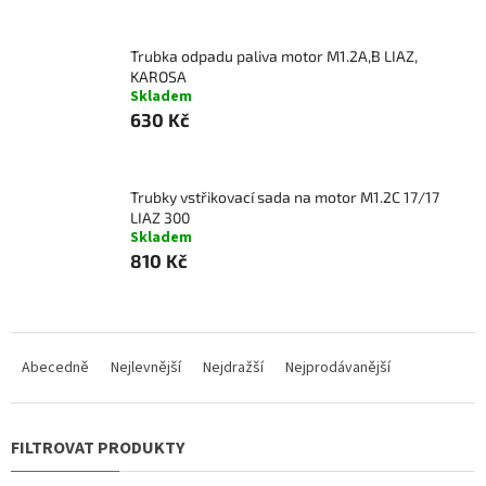
Trubka odpadu paliva motor M1.2A,B LIAZ,
KAROSA
Skladem
630 Kč
Trubky vstřikovací sada na motor M1.2C 17/17
LIAZ 300
Skladem
810 Kč
Ř
a
Abecedně
Nejlevnější
Nejdražší
Nejprodávanější
z
e
n
í