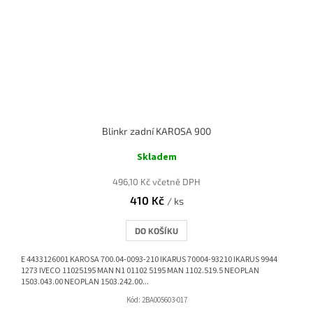
Blinkr zadní KAROSA 900
Skladem
496,10 Kč včetně DPH
410 Kč
/ ks
DO KOŠÍKU
E 4433126001 KAROSA 700.04-0093-210 IKARUS 70004-93210 IKARUS 9944
1273 IVECO 11025195 MAN N1 01102 5195 MAN 1102.519.5 NEOPLAN
1503.043.00 NEOPLAN 1503.242.00...
Kód:
2BA005603-017