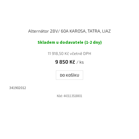
Alternátor 28V/ 60A KAROSA, TATRA, LIAZ
Skladem u dodavatele (1-2 dny)
11 918,50 Kč včetně DPH
9 850 Kč
/ ks
DO KOŠÍKU
341902012
Kód:
443113518801