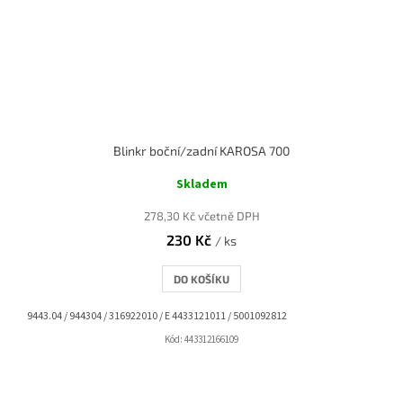
Blinkr boční/zadní KAROSA 700
Skladem
278,30 Kč včetně DPH
230 Kč
/ ks
DO KOŠÍKU
9443.04 / 944304 / 316922010 / E 4433121011 / 5001092812
Kód:
443312166109