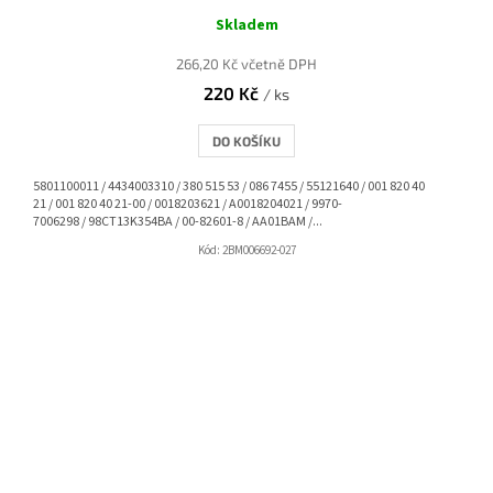
Skladem
266,20 Kč včetně DPH
220 Kč
/ ks
DO KOŠÍKU
5801100011 / 4434003310 / 380 515 53 / 086 7455 / 55121640 / 001 820 40
21 / 001 820 40 21-00 / 0018203621 / A0018204021 / 9970-
7006298 / 98CT13K354BA / 00-82601-8 / AA01BAM /...
Kód:
2BM006692-027