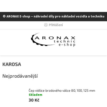
⚙️ ARONAX E-shop – náhradní díly pro nákladní vozidla a techniku
Přejít
Přihlášení
na
obsah
KAROSA
Nejprodávanější
Čep vidlice brzdového válce 80, 100, 125 mm
Skladem
30 Kč