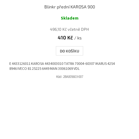
Blinkr přední KAROSA 900
Skladem
496,10 Kč včetně DPH
410 Kč
/ ks
DO KOŠÍKU
E 4433126011 KAROSA 4434003010 TATRA 70004-60307 IKARUS 4254
8946 IVECO 81 25225 6449 MAN 30061069 VDL
Kód:
2BA005603-007