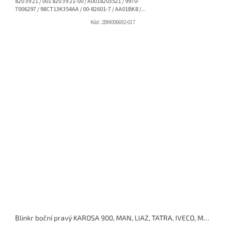
820 39 21 / 001 820 39 21-00 / A0018203521 / 9970-
7006297 / 98CT13K354AA / 00-82601-7 / AA01BK8 /...
Kód:
2BM006692-017
Blinkr boční pravý KAROSA 900, MAN, LIAZ, TATRA, IVECO, MERCEDES, VOLVO