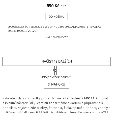
650 Kč
/ ks
DO KOŠÍKU
99008805057 SOR 88.25225-6031 MAN 1 739 399 SCANIA 2 055 717 5 VOLVO
8001331900019 VOLVO
Kód:
2BA008805-057
NAČÍST 12 DALŠÍCH
S
1
33
t
O
r
395
položek celkem
v
á
l
NAHORU
n
á
k
d
o
v
Náhradní díly a součástky pro
autobus a trolejbus KAROSA
a
. Originální
á
a kvalitní náhradní díly. Většinu zboží máme skladem a připravené k
c
n
odesílání. Najdete zde blinkry, čerpadla, čidla, spínače, topení, ventily a
í
í
další náhradní díly pro
KAROSU.
V nabídce máme díly pro: Karosa b732,
p