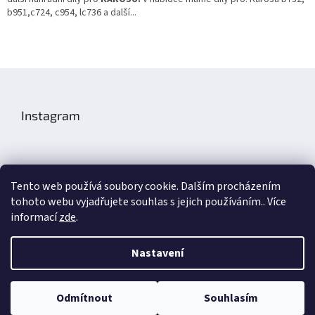
b951,c724, c954, lc736 a další...
r
v
k
y
v
Z
ý
á
p
p
i
Instagram
s
a
u
t
í
Tento web používá soubory cookie. Dalším procházením
tohoto webu vyjadřujete souhlas s jejich používáním.. Více
Sledovat na Instagramu
informací
zde
.
Nastavení
Aronax Technic
Odmítnout
Souhlasím