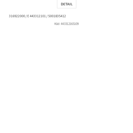
DETAIL
316922000 / E 443312101 / 5001835412
Kód:
443312165109