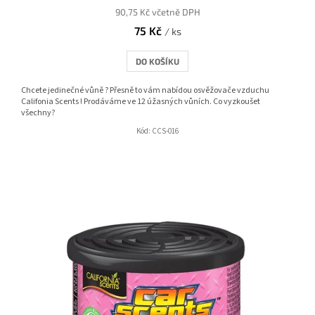
90,75 Kč včetně DPH
75 Kč
/ ks
DO KOŠÍKU
Chcete jedinečné vůně ? Přesně to vám nabídou osvěžovače vzduchu
Califonia Scents ! Prodáváme ve 12 úžasných vůních. Co vyzkoušet
všechny?
Kód:
CCS-016