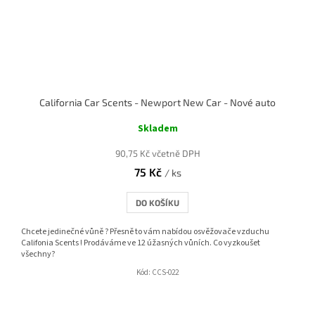
California Car Scents - Newport New Car - Nové auto
Skladem
90,75 Kč včetně DPH
75 Kč
/ ks
DO KOŠÍKU
Chcete jedinečné vůně ? Přesně to vám nabídou osvěžovače vzduchu
Califonia Scents ! Prodáváme ve 12 úžasných vůních. Co vyzkoušet
všechny?
Kód:
CCS-022