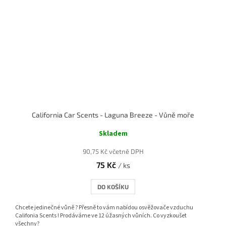
California Car Scents - Laguna Breeze - Vůně moře
Skladem
90,75 Kč včetně DPH
75 Kč
/ ks
DO KOŠÍKU
Chcete jedinečné vůně ? Přesně to vám nabídou osvěžovače vzduchu
Califonia Scents ! Prodáváme ve 12 úžasných vůních. Co vyzkoušet
všechny?