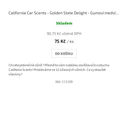
California Car Scents - Golden State Delight - Gumoví medvídci
Skladem
90,75 Kč včetně DPH
75 Kč
/ ks
DO KOŠÍKU
Chcete jedinečné vůně ? Přesně to vám nabídou osvěžovače vzduchu
Califonia Scents ! Prodáváme ve 12 úžasných vůních. Co vyzkoušet
všechny?
Kód:
CCS-029