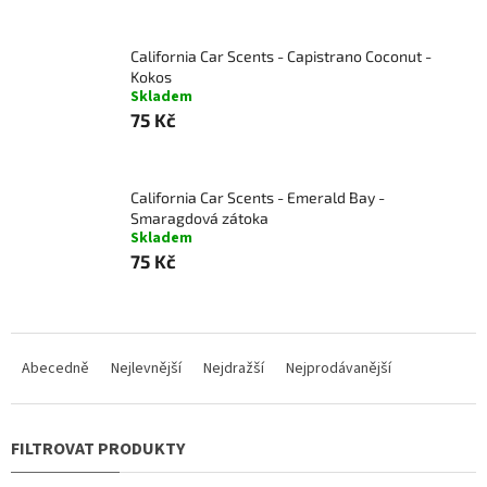
California Car Scents - Capistrano Coconut -
Kokos
Skladem
75 Kč
California Car Scents - Emerald Bay -
Smaragdová zátoka
Skladem
75 Kč
Ř
a
Abecedně
Nejlevnější
Nejdražší
Nejprodávanější
z
e
n
í