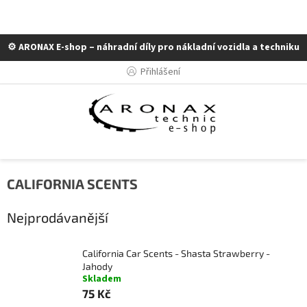
⚙️ ARONAX E-shop – náhradní díly pro nákladní vozidla a techniku
Přejít
Přihlášení
na
obsah
CALIFORNIA SCENTS
Nejprodávanější
California Car Scents - Shasta Strawberry -
Jahody
Skladem
75 Kč