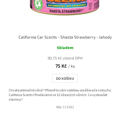
California Car Scents - Shasta Strawberry - Jahody
Skladem
90,75 Kč včetně DPH
75 Kč
/ ks
DO KOŠÍKU
Chcete jedinečné vůně ? Přesně to vám nabídou osvěžovače vzduchu
Califonia Scents ! Prodáváme ve 12 úžasných vůních. Co vyzkoušet
všechny?
Kód:
CCS-012