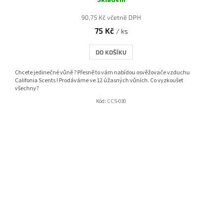
90,75 Kč včetně DPH
75 Kč
/ ks
DO KOŠÍKU
Chcete jedinečné vůně ? Přesně to vám nabídou osvěžovače vzduchu
Califonia Scents ! Prodáváme ve 12 úžasných vůních. Co vyzkoušet
všechny?
Kód:
CCS-030