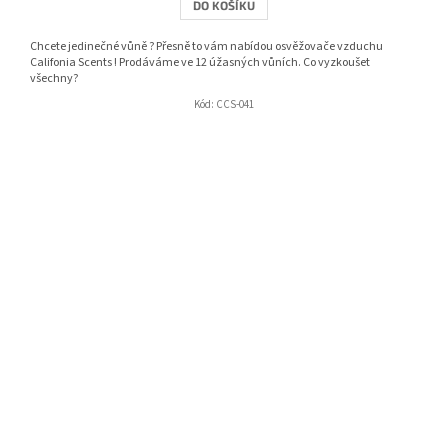
DO KOŠÍKU
Chcete jedinečné vůně ? Přesně to vám nabídou osvěžovače vzduchu
Califonia Scents ! Prodáváme ve 12 úžasných vůních. Co vyzkoušet
všechny?
Kód:
CCS-041