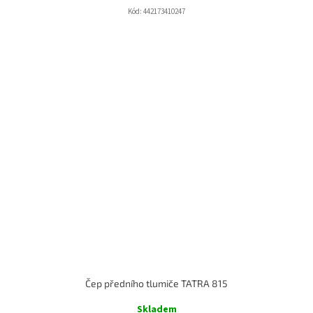
Kód:
442173410247
Čep předního tlumiče TATRA 815
Skladem