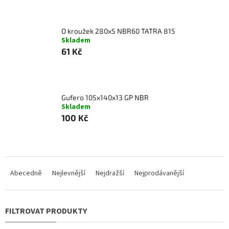
O kroužek 280x5 NBR60 TATRA 815
Skladem
61 Kč
Gufero 105x140x13 GP NBR
Skladem
100 Kč
Ř
a
Abecedně
Nejlevnější
Nejdražší
Nejprodávanější
z
e
n
í