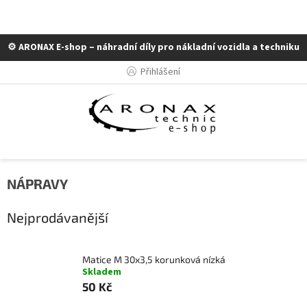
⚙️ ARONAX E-shop – náhradní díly pro nákladní vozidla a techniku
Přejít
Přihlášení
na
obsah
NÁPRAVY
Nejprodávanější
Matice M 30x3,5 korunková nízká
Skladem
50 Kč