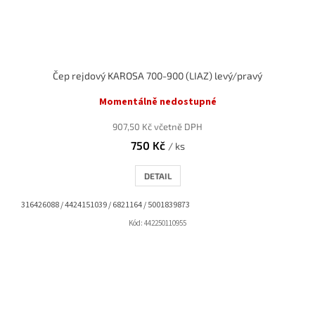
Čep rejdový KAROSA 700-900 (LIAZ) levý/pravý
Momentálně nedostupné
907,50 Kč včetně DPH
750 Kč
/ ks
DETAIL
316426088 / 4424151039 / 6821164 / 5001839873
Kód:
442250110955