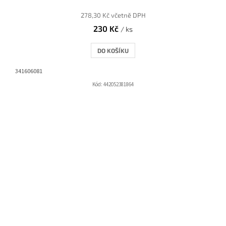
278,30 Kč včetně DPH
230 Kč
/ ks
DO KOŠÍKU
341606081
Kód:
442052381864