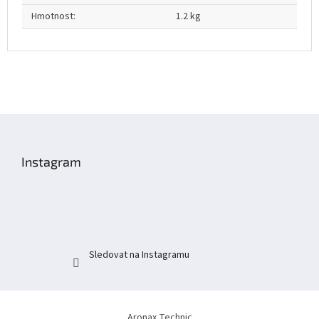
Hmotnost
:
1.2 kg
Z
á
p
Instagram
a
t
í
Sledovat na Instagramu
Aronax Technic