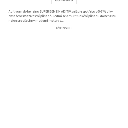
Aditivum do benzinu SUPER BENZIN ADITIV snižuje spotřebu o 5-7 % díky
obsažené mazivostní přísadě. Jedná se o multifunkční přísadu do benzinu
nejen pro všechny moderní motory s...
Kód:
2450013