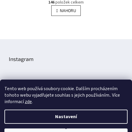
r
146
položek celkem
v
á
l
NAHORU
n
á
k
d
o
v
a
á
c
n
í
Z
í
p
á
r
p
v
Instagram
k
a
y
t
v
í
ý
p
Tento web používá soubory cookie. Dalším procházením
i
s
tohoto webu vyjadřujete souhlas s jejich používáním.. Více
Sledovat na Instagramu
u
informací
zde
.
Nastavení
Aronax Technic