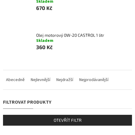
Skladem
670 Kč
Olej motorový 0W-20 CASTROL 1 litr
Skladem
360 Kč
Ř
a
Abecedně
Nejlevnější
Nejdražší
Nejprodávanější
z
e
n
í
p
r
OTEVŘÍT FILTR
o
d
V