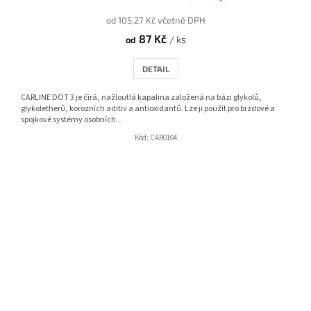
od 105,27 Kč včetně DPH
87 Kč
/ ks
od
DETAIL
CARLINE DOT 3 je čirá, nažloutlá kapalina založená na bázi glykolů,
glykoletherů, korozních aditiv a antioxidantů. Lze ji použít pro brzdové a
spojkové systémy osobních...
Kód:
CAR0104