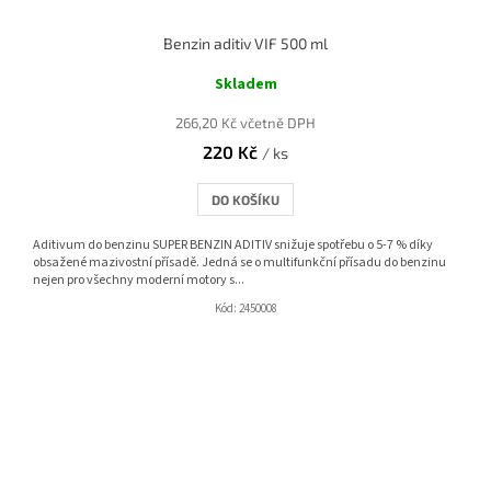
Benzin aditiv VIF 500 ml
Skladem
266,20 Kč včetně DPH
220 Kč
/ ks
DO KOŠÍKU
Aditivum do benzinu SUPER BENZIN ADITIV snižuje spotřebu o 5-7 % díky
obsažené mazivostní přísadě. Jedná se o multifunkční přísadu do benzinu
nejen pro všechny moderní motory s...
Kód:
2450008