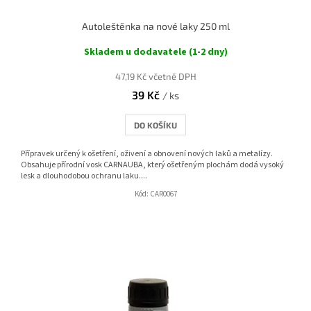
Autoleštěnka na nové laky 250 ml
Skladem u dodavatele (1-2 dny)
47,19 Kč včetně DPH
39 Kč
/ ks
DO KOŠÍKU
Přípravek určený k ošetření, oživení a obnovení nových laků a metalízy.
Obsahuje přírodní vosk CARNAUBA, který ošetřeným plochám dodá vysoký
lesk a dlouhodobou ochranu laku....
Kód:
CAR0067