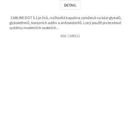
DETAIL
CARLINE DOT 5.1 je čirá, nažloutlá kapalina založená na bázi glykolů,
glykoletherů, korozních aditiv a antioxidantů. Lze ji použít pro brzdové
systémy moderních osobních...
Kód:
CAR0112