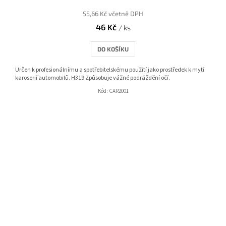
55,66 Kč včetně DPH
46 Kč
/ ks
DO KOŠÍKU
Určen k profesionálnímu a spotřebitelskému použití jako prostředek k mytí
karoserií automobilů. H319 Způsobuje vážné podráždění očí.
Kód:
CAR2001