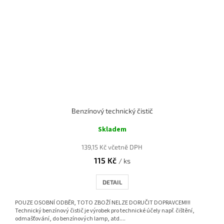
Benzínový technický čistič
Skladem
139,15 Kč včetně DPH
115 Kč
/ ks
DETAIL
POUZE OSOBNÍ ODBĚR, TOTO ZBOŽÍ NELZE DORUČIT DOPRAVCEM!!!
Technický benzínový čistič je výrobek pro technické účely např. čištění,
odmašťování, do benzínových lamp, atd....