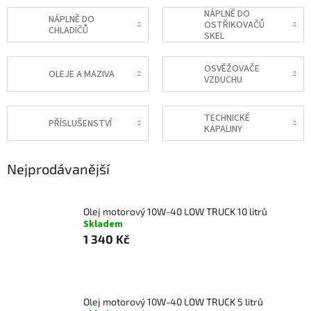
NÁPLNĚ DO
NÁPLNĚ DO
OSTŘIKOVAČŮ
CHLADIČŮ
SKEL
OSVĚŽOVAČE
OLEJE A MAZIVA
VZDUCHU
TECHNICKÉ
PŘÍSLUŠENSTVÍ
KAPALINY
Nejprodávanější
Olej motorový 10W-40 LOW TRUCK 10 litrů
Skladem
1 340 Kč
Olej motorový 10W-40 LOW TRUCK 5 litrů