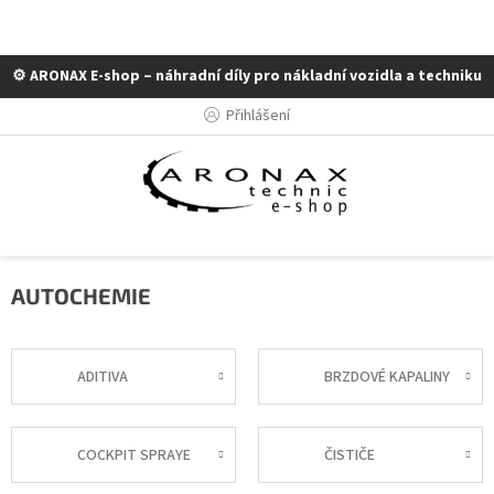
⚙️ ARONAX E-shop – náhradní díly pro nákladní vozidla a techniku
Přejít
Přihlášení
na
obsah
AUTOCHEMIE
ADITIVA
BRZDOVÉ KAPALINY
COCKPIT SPRAYE
ČISTIČE