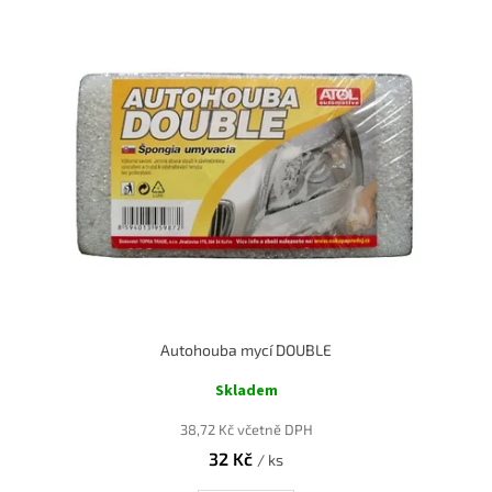
u
ý
k
p
t
i
ů
s
p
r
o
d
u
k
t
ů
Autohouba mycí DOUBLE
Skladem
38,72 Kč včetně DPH
32 Kč
/ ks