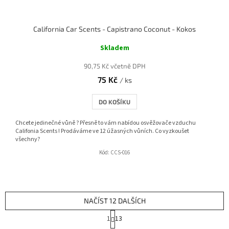
California Car Scents - Capistrano Coconut - Kokos
Skladem
90,75 Kč včetně DPH
75 Kč
/ ks
DO KOŠÍKU
Chcete jedinečné vůně ? Přesně to vám nabídou osvěžovače vzduchu
Califonia Scents ! Prodáváme ve 12 úžasných vůních. Co vyzkoušet
všechny?
Kód:
CCS-016
NAČÍST 12 DALŠÍCH
S
1
13
t
O