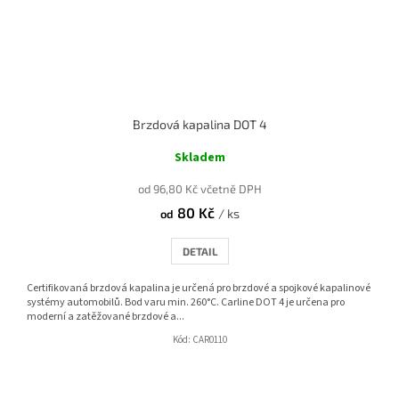
Brzdová kapalina DOT 4
Skladem
od 96,80 Kč včetně DPH
80 Kč
/ ks
od
DETAIL
Certifikovaná brzdová kapalina je určená pro brzdové a spojkové kapalinové
systémy automobilů. Bod varu min. 260°C. Carline DOT 4 je určena pro
moderní a zatěžované brzdové a...
Kód:
CAR0110