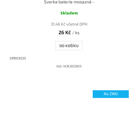
Svorka baterie mosazná -
Skladem
31,46 Kč včetně DPH
26 Kč
/ ks
DO KOŠÍKU
199919153
Kód:
443826020805
Na ZIMU