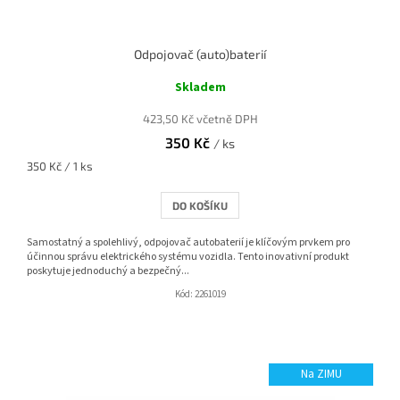
Odpojovač (auto)baterií
Skladem
423,50 Kč včetně DPH
350 Kč
/ ks
Měrná
350 Kč / 1 ks
cena:
DO KOŠÍKU
Samostatný a spolehlivý, odpojovač autobaterií je klíčovým prvkem pro
účinnou správu elektrického systému vozidla. Tento inovativní produkt
poskytuje jednoduchý a bezpečný...
Kód:
2261019
Na ZIMU