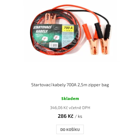
Startovací kabely 700A 2,5m zipper bag
Průměrné
hodnocení
Skladem
produktu
346,06 Kč včetně DPH
je
286 Kč
5,0
/ ks
z
5
DO KOŠÍKU
hvězdiček.