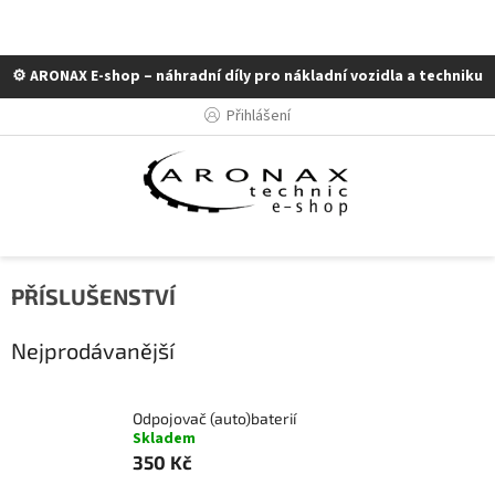
⚙️ ARONAX E-shop – náhradní díly pro nákladní vozidla a techniku
Přejít
Přihlášení
na
obsah
PŘÍSLUŠENSTVÍ
Nejprodávanější
Odpojovač (auto)baterií
Skladem
350 Kč