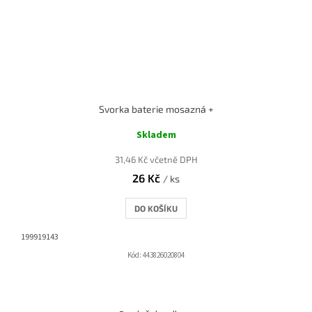
Svorka baterie mosazná +
Skladem
31,46 Kč včetně DPH
26 Kč
/ ks
DO KOŠÍKU
199919143
Kód:
443826020804