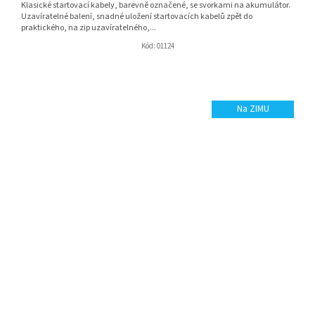
Klasické startovací kabely, barevně označené, se svorkami na akumulátor.
Uzavíratelné balení, snadné uložení startovacích kabelů zpět do
praktického, na zip uzavíratelného,...
Kód:
01124
Na ZIMU