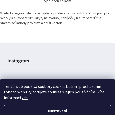
5
položek celkem
O
v
l
V této kategorii naleznete najdete příslušenství k autobateriím jako jsou
á
svorky k autobateriím, kryty na svorky, nabíječky k autobateriím a
d
startovací kabely pro auta a další vozidla.
a
c
í
p
Z
r
á
v
k
p
Instagram
y
a
v
t
ý
í
p
i
s
Tento web používá soubory cookie. Dalším procházením
u
tohoto webu vyjadřujete souhlas s jejich používáním.. Více
Sledovat na Instagramu
informací
zde
.
Nastavení