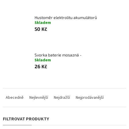
Hustoměr elektrolitu akumulátorů
Skladem
50 Kč
Svorka baterie mosazná -
Skladem
26 Kč
Ř
a
Abecedně
Nejlevnější
Nejdražší
Nejprodávanější
z
e
n
í