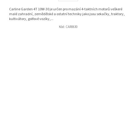
Carline Garden 4T 10W-30 je určen pro mazání 4-taktních motorů veškeré
malé zahradní, zemědělské a ostatní techniky jako jsou sekačky, traktory,
kultivátory, golfové vozíky,...
Kód:
CAR0630