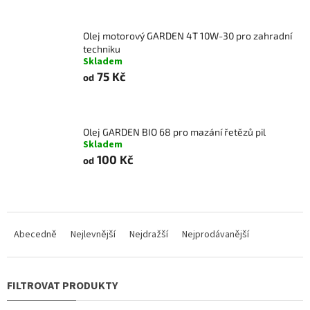
Olej motorový GARDEN 4T 10W-30 pro zahradní
techniku
Skladem
75 Kč
od
Olej GARDEN BIO 68 pro mazání řetězů pil
Skladem
100 Kč
od
Ř
a
Abecedně
Nejlevnější
Nejdražší
Nejprodávanější
z
e
n
í