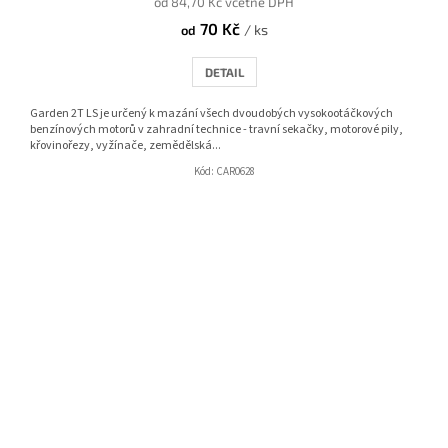
od 84,70 Kč včetně DPH
70 Kč
/ ks
od
DETAIL
Garden 2T LS je určený k mazání všech dvoudobých vysokootáčkových
benzínových motorů v zahradní technice - travní sekačky, motorové pily,
křovinořezy, vyžínače, zemědělská...
Kód:
CAR0628