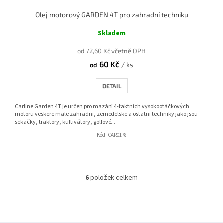
Olej motorový GARDEN 4T pro zahradní techniku
Skladem
od 72,60 Kč včetně DPH
60 Kč
/ ks
od
DETAIL
Carline Garden 4T je určen pro mazání 4-taktních vysokootáčkových
motorů veškeré malé zahradní, zemědělské a ostatní techniky jako jsou
sekačky, traktory, kultivátory, golfové...
Kód:
CAR0178
6
položek celkem
O
v
l
á
d