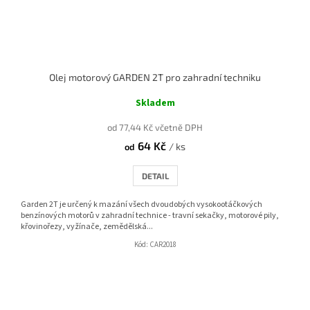
Olej motorový GARDEN 2T pro zahradní techniku
Skladem
od 77,44 Kč včetně DPH
64 Kč
/ ks
od
DETAIL
Garden 2T je určený k mazání všech dvoudobých vysokootáčkových
benzínových motorů v zahradní technice - travní sekačky, motorové pily,
křovinořezy, vyžínače, zemědělská...
Kód:
CAR2018