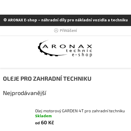
⚙️ ARONAX E-shop – náhradní díly pro nákladní vozidla a techniku
Přejít
Přihlášení
na
obsah
OLEJE PRO ZAHRADNÍ TECHNIKU
Nejprodávanější
Olej motorový GARDEN 4T pro zahradní techniku
Skladem
60 Kč
od