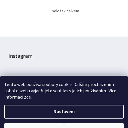
1
položek celkem
O
v
l
á
d
Z
a
á
c
í
p
Instagram
p
a
r
t
v
í
k
y
v
Tento web používá soubory cookie. Dalším procházením
ý
tohoto webu vyjadřujete souhlas s jejich používáním.. Více
Sledovat na Instagramu
p
informací
zde
.
i
s
u
Nastavení
Aronax Technic