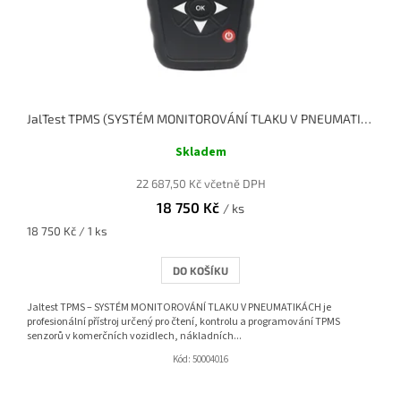
u
k
t
ů
JalTest TPMS (SYSTÉM MONITOROVÁNÍ TLAKU V PNEUMATIKÁCH)
Skladem
22 687,50 Kč včetně DPH
18 750 Kč
/ ks
Měrná
18 750 Kč / 1 ks
cena:
DO KOŠÍKU
Jaltest TPMS – SYSTÉM MONITOROVÁNÍ TLAKU V PNEUMATIKÁCH je
profesionální přístroj určený pro čtení, kontrolu a programování TPMS
senzorů v komerčních vozidlech, nákladních...
Kód:
50004016