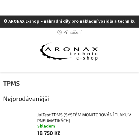
⚙️ ARONAX E-shop – náhradní díly pro nákladní vozidla a techniku
Přejít
Přihlášení
na
obsah
TPMS
Nejprodávanější
JalTest TPMS (SYSTÉM MONITOROVÁNÍ TLAKU V
PNEUMATIKÁCH)
Skladem
18 750 Kč