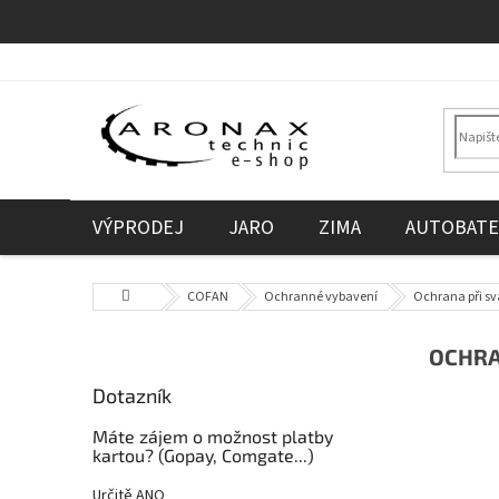
Přejít
na
obsah
VÝPRODEJ
JARO
ZIMA
AUTOBATE
Domů
COFAN
Ochranné vybavení
Ochrana při sv
P
OCHRA
o
Dotazník
s
t
Máte zájem o možnost platby
r
kartou? (Gopay, Comgate...)
a
Určitě ANO