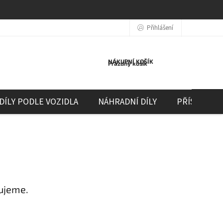
Přihlášení
NÁKUPNÍ KOŠÍK
Prázdný košík
DÍLY PODLE VOZIDLA
NÁHRADNÍ DÍLY
PŘÍSLUŠEN
ujeme.