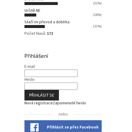
n
(51%)
n
Určitě NE
í
(18%)
p
Stačí mi převod a dobírka
a
(31%)
n
Počet hlasů:
172
e
l
Přihlášení
E-mail
Heslo
PŘIHLÁSIT SE
Nová registrace
Zapomenuté heslo
nebo
Přihlásit se přes Facebook