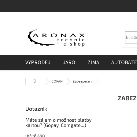
Přejít
na
obsah
VÝPRODEJ
JARO
ZIMA
AUTOBATE
Domů
COFAN
Zabezpečení
P
ZABEZ
o
Dotazník
s
t
Máte zájem o možnost platby
r
kartou? (Gopay, Comgate...)
a
Určitě ANO