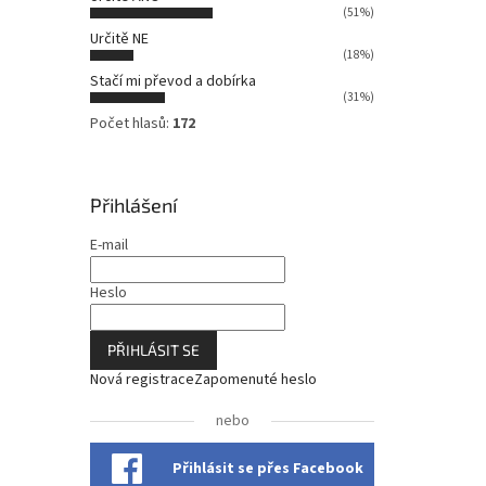
n
(51%)
n
Určitě NE
í
(18%)
p
Stačí mi převod a dobírka
a
(31%)
n
Počet hlasů:
172
e
l
Přihlášení
E-mail
Heslo
PŘIHLÁSIT SE
Nová registrace
Zapomenuté heslo
nebo
Přihlásit se přes Facebook