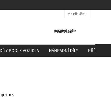
Přihlášení
NÁKUPNÍ KOŠÍK
Prázdný košík
DÍLY PODLE VOZIDLA
NÁHRADNÍ DÍLY
PŘÍSLUŠEN
ujeme.