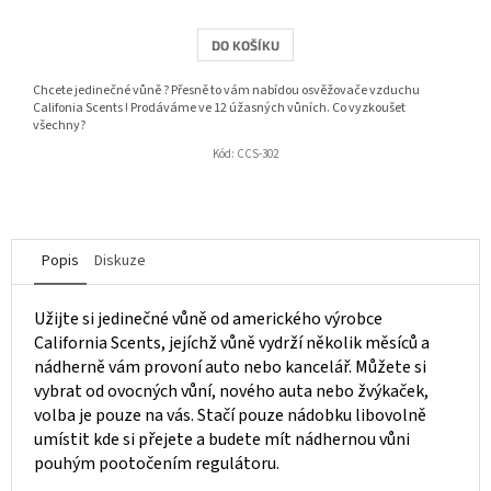
DO KOŠÍKU
Chcete jedinečné vůně ? Přesně to vám nabídou osvěžovače vzduchu
Califonia Scents ! Prodáváme ve 12 úžasných vůních. Co vyzkoušet
všechny?
Kód:
CCS-302
Popis
Diskuze
Užijte si jedinečné vůně od amerického výrobce
California Scents, jejíchž vůně vydrží několik měsíců a
nádherně vám provoní auto nebo kancelář. Můžete si
vybrat od ovocných vůní, nového auta nebo žvýkaček,
volba je pouze na vás. Stačí pouze nádobku libovolně
umístit kde si přejete a budete mít nádhernou vůni
pouhým pootočením regulátoru.