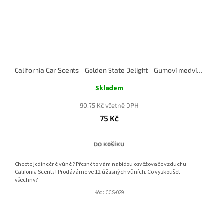
California Car Scents - Golden State Delight - Gumoví medvídci
Skladem
90,75 Kč včetně DPH
75 Kč
DO KOŠÍKU
Chcete jedinečné vůně ? Přesně to vám nabídou osvěžovače vzduchu
Califonia Scents ! Prodáváme ve 12 úžasných vůních. Co vyzkoušet
všechny?
Kód:
CCS-029