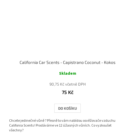
California Car Scents - Capistrano Coconut - Kokos
Skladem
90,75 Kč včetně DPH
75 Kč
DO KOŠÍKU
Chcete jedinečné vůně ? Přesně to vám nabídou osvěžovače vzduchu
Califonia Scents ! Prodáváme ve 12 úžasných vůních. Co vyzkoušet
všechny?