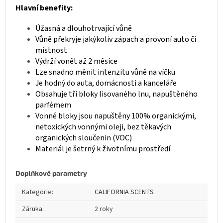
Hlavní benefity:
Úžasná a dlouhotrvající vůně
Vůně překryje jakýkoliv zápach a provoní auto či
místnost
Výdrží vonět až 2 měsíce
Lze snadno měnit intenzitu vůně na víčku
Je hodný do auta, domácnosti a kanceláře
Obsahuje tři bloky lisovaného lnu, napuštěného
parfémem
Vonné bloky jsou napuštěny 100% organickými,
netoxických vonnými oleji, bez těkavých
organických sloučenin (VOC)
Materiál je šetrný k životnímu prostředí
Doplňkové parametry
Kategorie
:
CALIFORNIA SCENTS
Záruka
:
2 roky