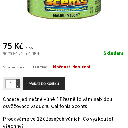
75 Kč
/ ks
Skladem
90,75 Kč včetně DPH
Měrná
Možnosti doručení
cena:
Můžeme doručit do:
11.8.2026
PŘIDAT DO KOŠÍKU
Chcete jedinečné vůně ? Přesně to vám nabídou
osvěžovače vzduchu Califonia Scents !
Prodáváme ve 12 úžasných vůních. Co vyzkoušet
všechny?