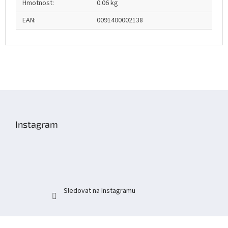
Hmotnost
:
0.06 kg
EAN
:
0091400002138
Z
á
p
Instagram
a
t
í
Sledovat na Instagramu