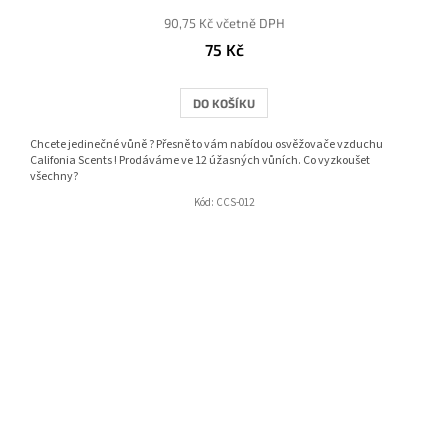
90,75 Kč včetně DPH
75 Kč
DO KOŠÍKU
Chcete jedinečné vůně ? Přesně to vám nabídou osvěžovače vzduchu
Califonia Scents ! Prodáváme ve 12 úžasných vůních. Co vyzkoušet
všechny?
Kód:
CCS-012