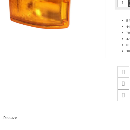
E 
44
70
42
81
30
Diskuze