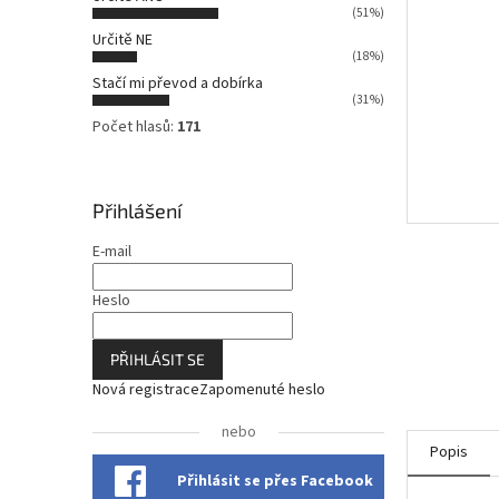
n
(51%)
n
Určitě NE
í
(18%)
p
Stačí mi převod a dobírka
a
(31%)
n
Počet hlasů:
171
e
l
Přihlášení
E-mail
Heslo
PŘIHLÁSIT SE
Nová registrace
Zapomenuté heslo
nebo
Popis
Přihlásit se přes Facebook