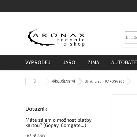
Přejít
na
obsah
VÝPRODEJ
JARO
ZIMA
AUTOBATE
Domů
PŘÍSLUŠENSTVÍ
Blinkr přední KAROSA 900
P
o
Dotazník
s
t
Máte zájem o možnost platby
r
kartou? (Gopay, Comgate...)
a
Určitě ANO