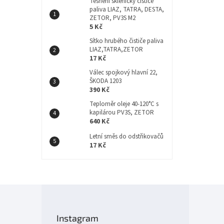
Těsnění skleničky čističe
paliva LIAZ, TATRA, DESTA,
ZETOR, PV3S M2
5 Kč
Sítko hrubého čističe paliva
LIAZ,TATRA,ZETOR
17 Kč
Válec spojkový hlavní 22,
ŠKODA 1203
390 Kč
Teploměr oleje 40-120°C s
kapilárou PV3S, ZETOR
640 Kč
Letní směs do odstřikovačů
17 Kč
Z
á
p
Instagram
a