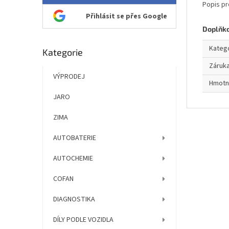
Popis pr
Přihlásit se přes Google
Doplňk
Kateg
Přeskočit
Kategorie
kategorie
Záruk
VÝPRODEJ
Hmotn
JARO
ZIMA
AUTOBATERIE
AUTOCHEMIE
COFAN
DIAGNOSTIKA
DÍLY PODLE VOZIDLA