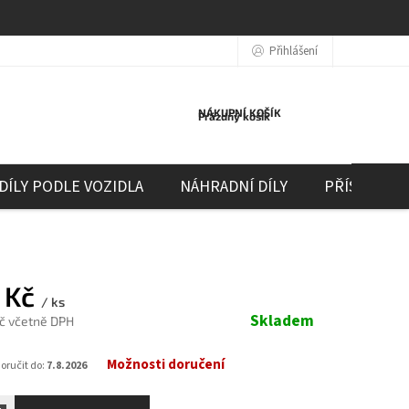
Přihlášení
NÁKUPNÍ KOŠÍK
Prázdný košík
DÍLY PODLE VOZIDLA
NÁHRADNÍ DÍLY
PŘÍSLUŠEN
 Kč
/ ks
Skladem
Kč včetně DPH
Možnosti doručení
ručit do:
7.8.2026