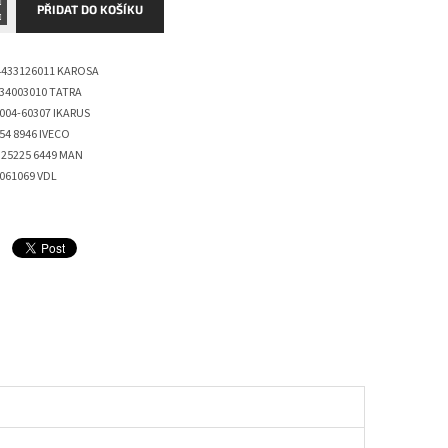
PŘIDAT DO KOŠÍKU
4433126011 KAROSA
34003010 TATRA
004-60307
IKARUS
54 8946
IVECO
 25225 6449
MAN
061069
VDL