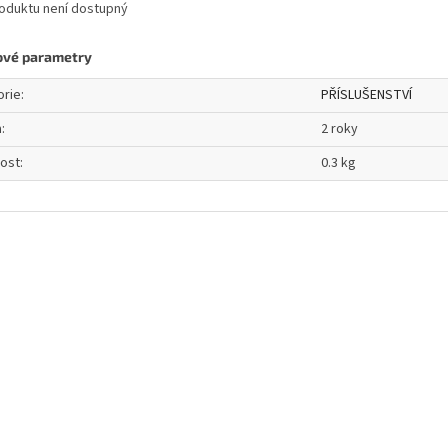
oduktu není dostupný
ové parametry
orie
:
PŘÍSLUŠENSTVÍ
a
:
2 roky
ost
:
0.3 kg