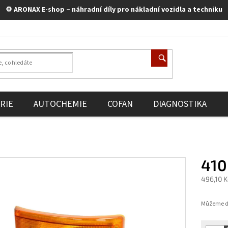
⚙️ ARONAX E-shop – náhradní díly pro nákladní vozidla a techniku
RIE
AUTOCHEMIE
COFAN
DIAGNOSTIKA
410
496,10 
Měrná
cena:
Můžeme do