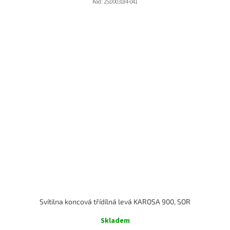
Kód:
2SD003184-041
Svítilna koncová třídílná levá KAROSA 900, SOR
Skladem