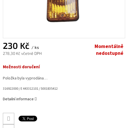
230 Kč
Momentálně
/ ks
nedostupné
278,30 Kč včetně DPH
Měrná
Možnosti doručení
cena:
Položka byla vyprodána…
316922000 / E 443312101 / 5001835412
Detailní informace