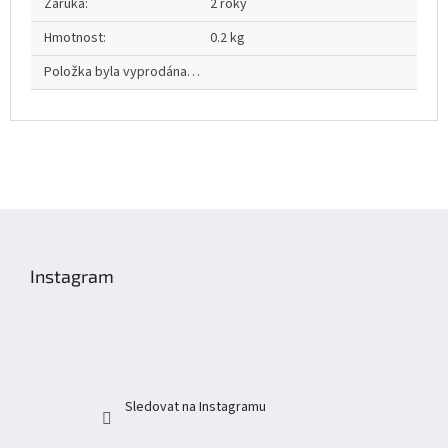
Záruka
:
2 roky
Hmotnost
:
0.2 kg
Položka byla vyprodána…
Z
á
p
Instagram
a
t
í
Sledovat na Instagramu