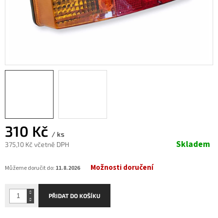
310 Kč
/ ks
Skladem
375,10 Kč včetně DPH
Měrná
Možnosti doručení
cena:
Můžeme doručit do:
11.8.2026
PŘIDAT DO KOŠÍKU