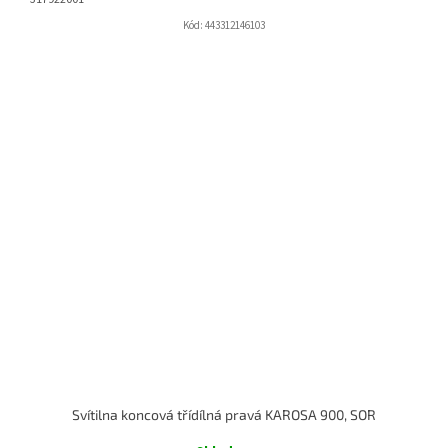
Kód:
443312146103
Svítilna koncová třídílná pravá KAROSA 900, SOR