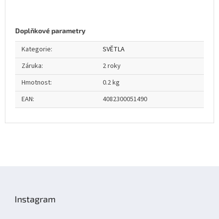
Doplňkové parametry
Kategorie
:
SVĚTLA
Záruka
:
2 roky
Hmotnost
:
0.2 kg
EAN
:
4082300051490
Z
á
p
Instagram
a
t