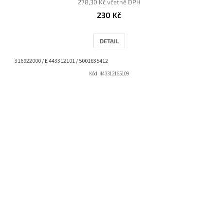
278,30 Kč včetně DPH
230 Kč
DETAIL
316922000 / E 443312101 / 5001835412
Kód:
443312165109