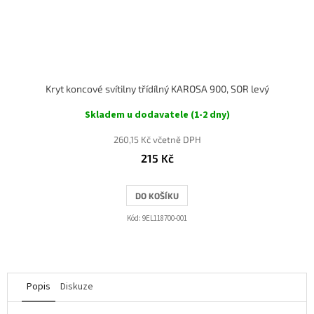
Kryt koncové svítilny třídílný KAROSA 900, SOR levý
Skladem u dodavatele (1-2 dny)
260,15 Kč včetně DPH
215 Kč
DO KOŠÍKU
Kód:
9EL118700-001
Popis
Diskuze