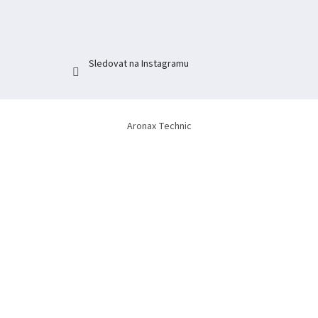
í
Sledovat na Instagramu
Aronax Technic