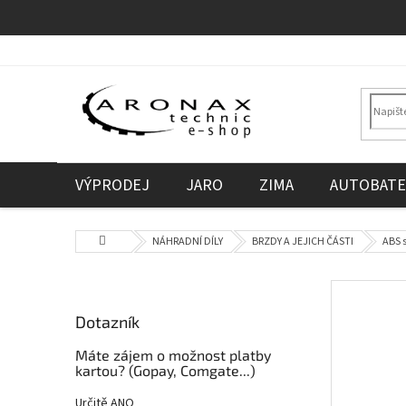
Přejít
na
obsah
VÝPRODEJ
JARO
ZIMA
AUTOBATE
Domů
NÁHRADNÍ DÍLY
BRZDY A JEJICH ČÁSTI
ABS 
P
o
Dotazník
s
t
Máte zájem o možnost platby
r
kartou? (Gopay, Comgate...)
a
Určitě ANO