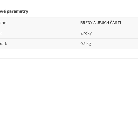
ové parametry
orie
:
BRZDY A JEJICH ČÁSTI
a
:
2 roky
ost
:
0.5 kg