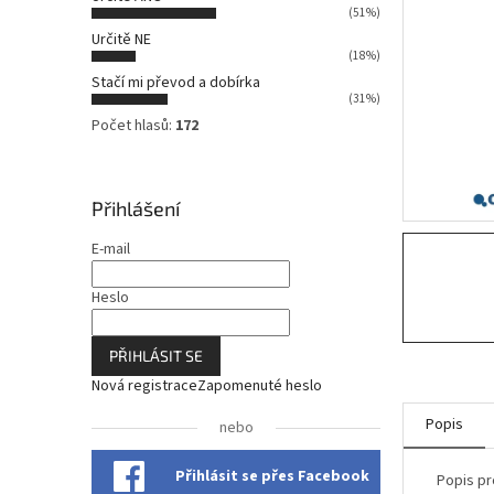
n
(51%)
n
Určitě NE
í
(18%)
p
Stačí mi převod a dobírka
a
(31%)
n
Počet hlasů:
172
e
l
Přihlášení
E-mail
Heslo
PŘIHLÁSIT SE
Nová registrace
Zapomenuté heslo
Popis
nebo
Přihlásit se přes Facebook
Popis pr