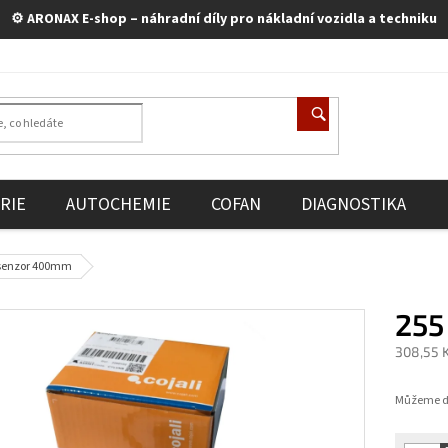
⚙️ ARONAX E-shop – náhradní díly pro nákladní vozidla a techniku
RIE
AUTOCHEMIE
COFAN
DIAGNOSTIKA
senzor 400mm
255
308,55 
Měrná
cena:
Můžeme do