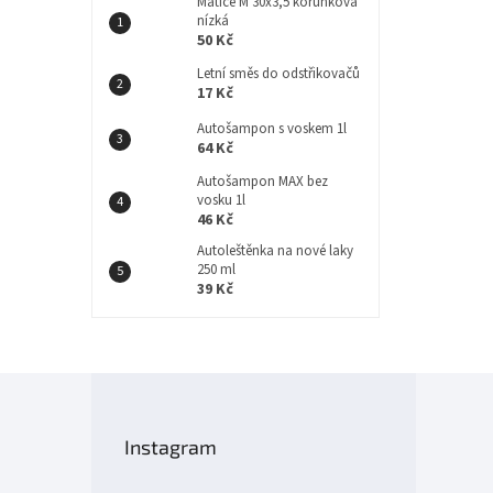
Matice M 30x3,5 korunková
nízká
50 Kč
Letní směs do odstřikovačů
17 Kč
Autošampon s voskem 1l
64 Kč
Autošampon MAX bez
vosku 1l
46 Kč
Autoleštěnka na nové laky
250 ml
39 Kč
Z
á
p
Instagram
a
t