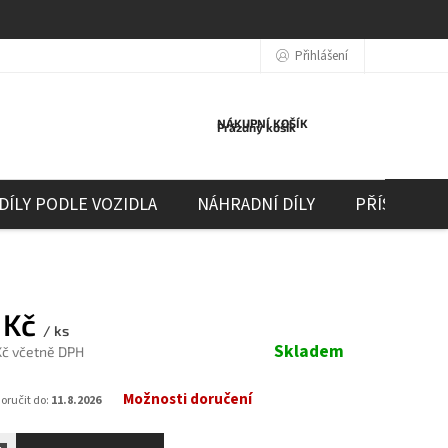
Přihlášení
NÁKUPNÍ KOŠÍK
Prázdný košík
DÍLY PODLE VOZIDLA
NÁHRADNÍ DÍLY
PŘÍSLUŠEN
 Kč
/ ks
Skladem
Kč včetně DPH
Možnosti doručení
ručit do:
11.8.2026