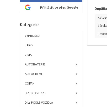
Přihlásit se přes Google
Doplňk
Kateg
Přeskočit
Kategorie
Záruk
kategorie
Hmotn
VÝPRODEJ
JARO
ZIMA
AUTOBATERIE
AUTOCHEMIE
COFAN
DIAGNOSTIKA
DÍLY PODLE VOZIDLA