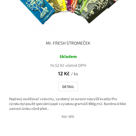
Mr. FRESH STROMEČEK
Průměrné
hodnocení
Skladem
produktu
14,52 Kč včetně DPH
je
12 Kč
5,0
/ ks
z
5
DETAIL
hvězdiček.
Papírový osvěžovač vzduchu, vyrobený ze surovin nejvyšší kvality! Pro
výrobu byl použit speciální papír s vysokou gramáží 880g/m2. Bariérová fólie
zamezí úniku vůně před...
Kód:
5891