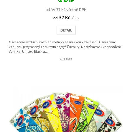
hodnocení
Skladem
produktu
od 44,77 Kč včetně DPH
je
37 Kč
4,0
/ ks
od
z
5
DETAIL
hvězdiček.
Osvěžovač vzduchu ve tvaru botičky se šňůrkou k zavěšení. Osvěžovač
vzduchu je vyrobený ze surovin nejvyšší kvality. Nabízíme ve 4 variantách:
Vanilka, Unisex, Black a...
Kód:
8984