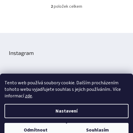
2
položek celkem
O
v
l
á
d
Z
a
á
c
í
p
Instagram
p
a
r
t
v
í
k
y
v
Tento web používá soubory cookie. Dalším procházením
ý
tohoto webu vyjadřujete souhlas s jejich používáním.. Více
Sledovat na Instagramu
p
informací
zde
.
i
s
u
Nastavení
Aronax Technic
Odmítnout
Souhlasím