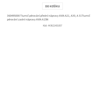
DO KOŠÍKU
360495000 Tlumič pérování přední nápravy AVIA A21, A30, A 31Tlumič
pérování zadní nápravy AVIA A15N
Kód:
443621401007