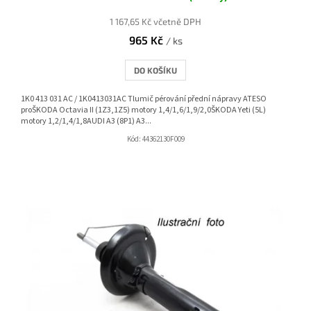
1 167,65 Kč včetně DPH
965 Kč
/ ks
DO KOŠÍKU
1K0 413 031 AC / 1K0413031AC Tlumič pérování přední nápravy ATESO
proŠKODA Octavia II (1Z3,1Z5) motory 1,4/1,6/1,9/2,0ŠKODA Yeti (5L)
motory 1,2/1,4/1,8AUDI A3 (8P1) A3...
Kód:
44362130F009