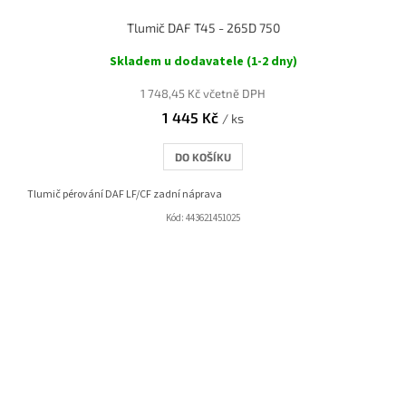
Tlumič DAF T45 - 265D 750
Skladem u dodavatele (1-2 dny)
1 748,45 Kč včetně DPH
1 445 Kč
/ ks
DO KOŠÍKU
Tlumič pérování DAF LF/CF zadní náprava
Kód:
443621451025