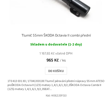
Tlumič 55mm ŠKODA Octavia II combi přední
Skladem u dodavatele (1-2 dny)
1 167,65 Kč včetně DPH
965 Kč
/ ks
DO KOŠÍKU
1T0 413 031 XX / 1T0413031XX Tlumič pérování přední nápravy 55 mm ATESO
proŠKODA Octavia II (1Z3) motory 1,4/1,6/1,9/2,0ŠKODA Octavia Combi II
(1Z5) motory 1,4/1,6/1,9/2,0SEAT...
Kód:
44362130F010