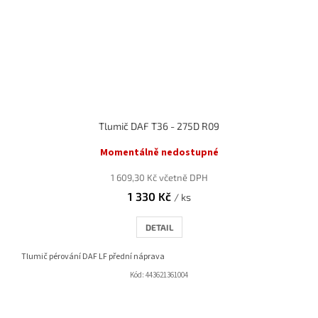
Tlumič DAF T36 - 275D R09
Momentálně nedostupné
1 609,30 Kč včetně DPH
1 330 Kč
/ ks
DETAIL
Tlumič pérování DAF LF přední náprava
Kód:
443621361004