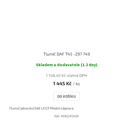
Tlumič DAF T45 -297 749
Skladem u dodavatele (1-2 dny)
1 748,45 Kč včetně DPH
1 445 Kč
/ ks
DO KOŠÍKU
Tlumič pérování DAF LF/CF Přední náprava
Kód:
443621451024