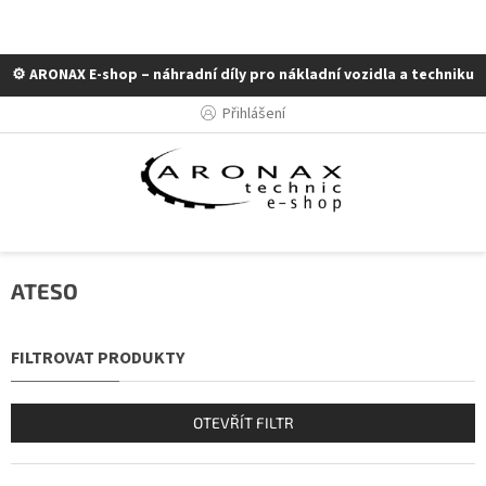
⚙️ ARONAX E-shop – náhradní díly pro nákladní vozidla a techniku
Přejít
Přihlášení
na
obsah
ATESO
OTEVŘÍT FILTR
Ř