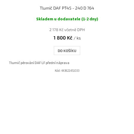
Tlumič DAF PT45 - 240 D 764
Skladem u dodavatele (1-2 dny)
2 178 Kč včetně DPH
1 800 Kč
/ ks
DO KOŠÍKU
Tlumič pérování DAF LF přední náprava
Kód:
443621451033