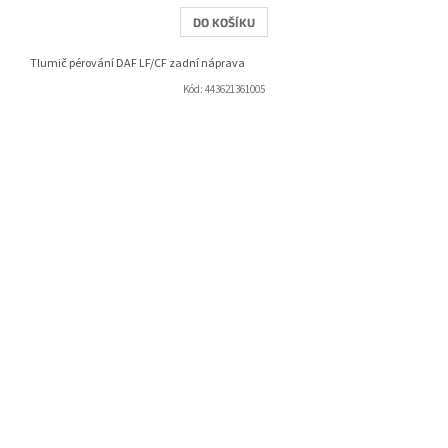
DO KOŠÍKU
Tlumič pérování DAF LF/CF zadní náprava
Kód:
443621361005