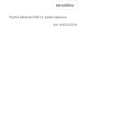
DO KOŠÍKU
Tlumič pérování DAF LF zadní náprava
Kód:
443621451034