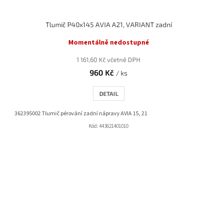
Tlumič P40x145 AVIA A21, VARIANT zadní
Momentálně nedostupné
1 161,60 Kč včetně DPH
960 Kč
/ ks
DETAIL
362395002 Tlumič pérování zadní nápravy AVIA 15, 21
Kód:
443621401010