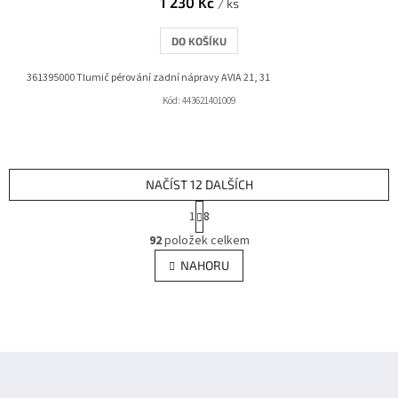
1 230 Kč
/ ks
DO KOŠÍKU
361395000 Tlumič pérování zadní nápravy AVIA 21, 31
Kód:
443621401009
NAČÍST 12 DALŠÍCH
S
1
8
t
O
r
92
položek celkem
v
á
l
NAHORU
n
á
k
d
o
v
a
á
c
n
í
Z
í
p
á
r