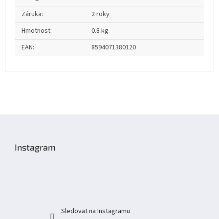
Záruka
:
2 roky
Hmotnost
:
0.8 kg
EAN
:
8594071380120
Z
á
p
Instagram
a
t
í
Sledovat na Instagramu