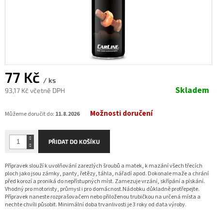
77 Kč
/ ks
Skladem
93,17 Kč včetně DPH
Měrná
Možnosti doručení
cena:
Můžeme doručit do:
11.8.2026
PŘIDAT DO KOŠÍKU
Přípravek slouží k uvolňování zarezlých šroubů a matek, k mazání všech třecích
ploch jako jsou zámky, panty, řetězy, táhla, nářadí apod. Dokonale maže a chrání
před korozí a proniká do nepřístupných míst. Zamezuje vrzání, skřípání a pískání.
Vhodný pro motoristy, průmysl i pro domácnost.Nádobku důkladně protřepejte.
Přípravek naneste rozprašovačem nebo přiloženou trubičkou na určená místa a
nechte chvíli působit. Minimální doba trvanlivosti je 3 roky od data výroby.