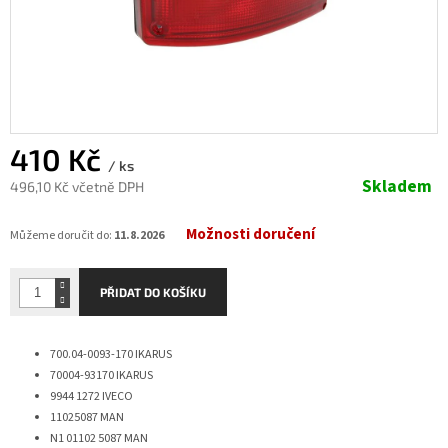
410 Kč
/ ks
Skladem
496,10 Kč včetně DPH
Měrná
Možnosti doručení
cena:
Můžeme doručit do:
11.8.2026
PŘIDAT DO KOŠÍKU
700.04-0093-170
IKARUS
70004-93170
IKARUS
9944 1272
IVECO
11025087
MAN
N1 01102 5087
MAN