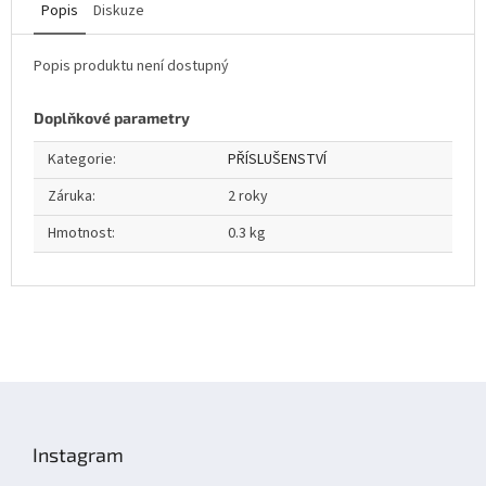
Popis
Diskuze
Popis produktu není dostupný
Doplňkové parametry
Kategorie
:
PŘÍSLUŠENSTVÍ
Záruka
:
2 roky
Hmotnost
:
0.3 kg
Z
á
p
Instagram
a