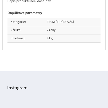
Popis produktu není dostupný
Doplňkové parametry
Kategorie
:
TLUMIČE PÉROVÁNÍ
Záruka
:
2 roky
Hmotnost
:
4 kg
Z
á
p
Instagram
a
t
í