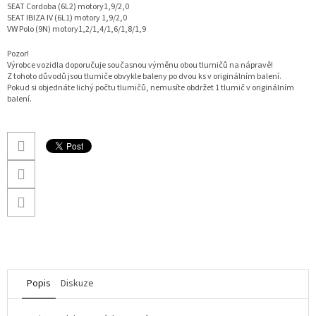
SEAT Cordoba (6L2) motory1,9/2,0
SEAT IBIZA IV (6L1) motory 1,9/2,0
VW Polo (9N) motory1,2/1,4/1,6/1,8/1,9
Pozor!
Výrobce vozidla doporučuje současnou výměnu obou tlumičů na nápravě!
Z tohoto důvodů jsou tlumiče obvykle baleny po dvou ks v originálním balení.
Pokud si objednáte lichý počtu tlumičů, nemusíte obdržet 1 tlumič v originálním
balení.
Popis
Diskuze