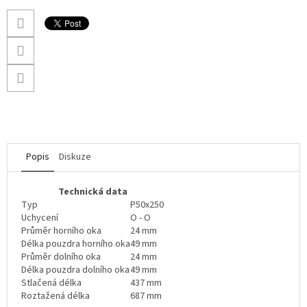
Popis
Diskuze
Technická data
Typ
P50x250
Uchycení
O - O
Průměr horního oka
24 mm
Délka pouzdra horního oka
49 mm
Průměr dolního oka
24 mm
Délka pouzdra dolního oka
49 mm
Stlačená délka
437 mm
Roztažená délka
687 mm