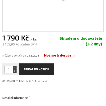
1 790 Kč
Skladem u dodavatele
/ ks
(1-2 dny)
2 165,90 Kč včetně DPH
Měrná
Možnosti doručení
cena:
Můžeme doručit do:
13.8.2026
PŘIDAT DO KOŠÍKU
341495001 / 4436210200 / 4436210250
Detailní informace