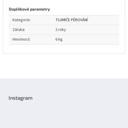
Doplňkové parametry
Kategorie
:
TLUMIČE PÉROVÁNÍ
Záruka
:
2 roky
Hmotnost
:
6 kg
Z
á
p
Instagram
a
t
í