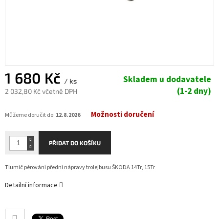
1 680 Kč
Skladem u dodavatele
/ ks
(1-2 dny)
2 032,80 Kč včetně DPH
Měrná
Možnosti doručení
cena:
Můžeme doručit do:
12.8.2026
PŘIDAT DO KOŠÍKU
Tlumič pérování přední nápravy trolejbusu ŠKODA 14Tr, 15Tr
Detailní informace