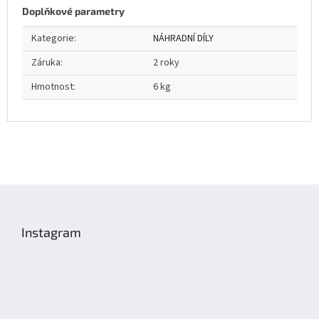
Doplňkové parametry
Kategorie
:
NÁHRADNÍ DÍLY
Záruka
:
2 roky
Hmotnost
:
6 kg
Z
á
p
Instagram
a
t
í