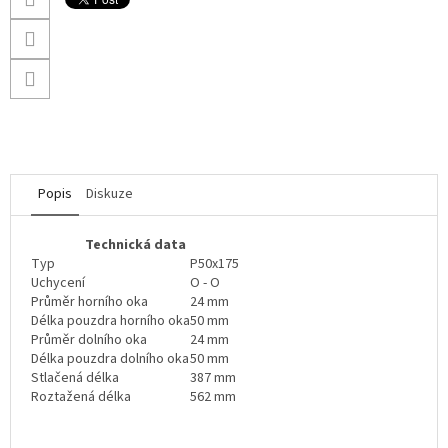
Popis
Diskuze
Technická data
Typ
P50x175
Uchycení
O - O
Průměr horního oka
24 mm
Délka pouzdra horního oka
50 mm
Průměr dolního oka
24 mm
Délka pouzdra dolního oka
50 mm
Stlačená délka
387 mm
Roztažená délka
562 mm