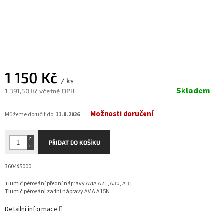
1 150 Kč
/ ks
Skladem
1 391,50 Kč včetně DPH
Měrná
Možnosti doručení
cena:
Můžeme doručit do:
11.8.2026
PŘIDAT DO KOŠÍKU
360495000
Tlumič pérování přední nápravy AVIA A21, A30, A 31
Tlumič pérování zadní nápravy AVIA A15N
Detailní informace