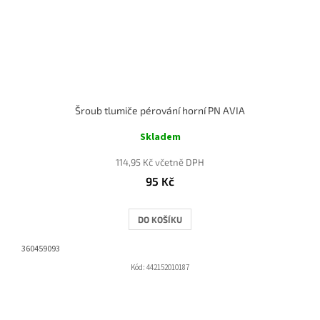
Šroub tlumiče pérování horní PN AVIA
Skladem
114,95 Kč včetně DPH
95 Kč
DO KOŠÍKU
360459093
Kód:
442152010187