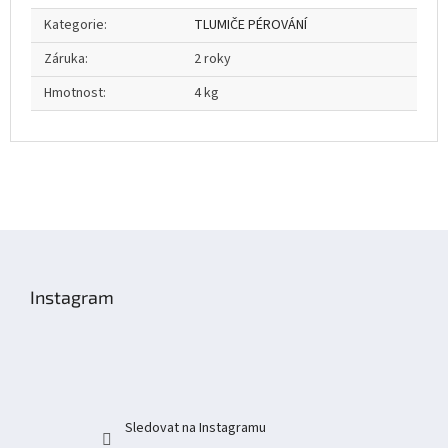
Kategorie
:
TLUMIČE PÉROVÁNÍ
Záruka
:
2 roky
Hmotnost
:
4 kg
Z
á
p
Instagram
a
t
í
Sledovat na Instagramu