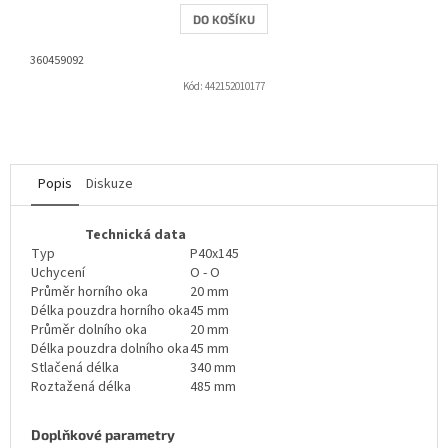
DO KOŠÍKU
360459092
Kód:
442152010177
Popis
Diskuze
Technická data
Typ
P40x145
Uchycení
O - O
Průměr horního oka
20 mm
Délka pouzdra horního oka
45 mm
Průměr dolního oka
20 mm
Délka pouzdra dolního oka
45 mm
Stlačená délka
340 mm
Roztažená délka
485 mm
Doplňkové parametry