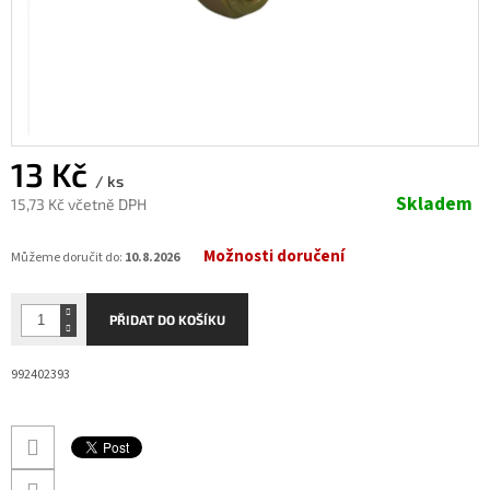
13 Kč
/ ks
Skladem
15,73 Kč včetně DPH
Měrná
Možnosti doručení
cena:
Můžeme doručit do:
10.8.2026
PŘIDAT DO KOŠÍKU
992402393