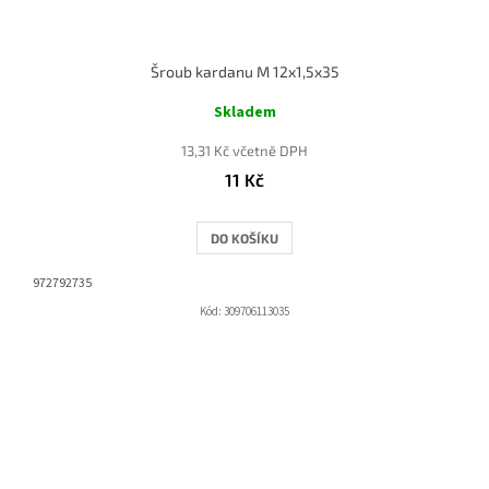
Šroub kardanu M 12x1,5x35
Skladem
13,31 Kč včetně DPH
11 Kč
DO KOŠÍKU
972792735
Kód:
309706113035