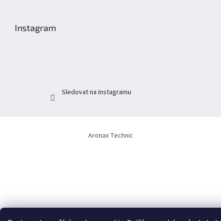
á
p
Instagram
a
t
í
Sledovat na Instagramu
Aronax Technic