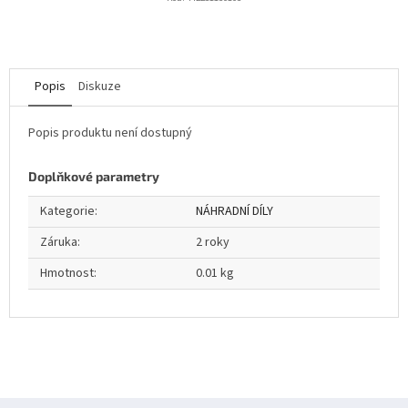
Popis
Diskuze
Popis produktu není dostupný
Doplňkové parametry
Kategorie
:
NÁHRADNÍ DÍLY
Záruka
:
2 roky
Hmotnost
:
0.01 kg
Z