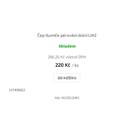
Čep tlumiče pérování dolní LIAZ
Skladem
266,20 Kč včetně DPH
220 Kč
/ ks
DO KOŠÍKU
317456022
Kód:
442250120485