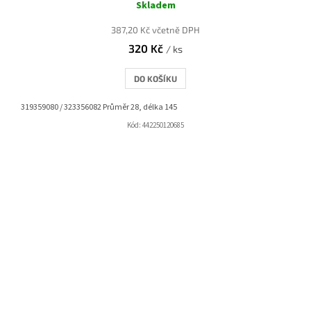
Skladem
387,20 Kč včetně DPH
320 Kč
/ ks
DO KOŠÍKU
319359080 / 323356082 Průměr 28, délka 145
Kód:
442250120685