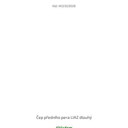
Kód:
442150230108
Čep předního pera LIAZ dlouhý
Skladem