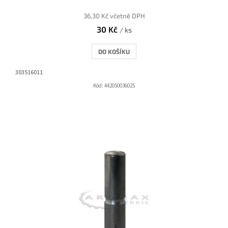
36,30 Kč včetně DPH
30 Kč
/ ks
DO KOŠÍKU
303516011
Kód:
442050036025