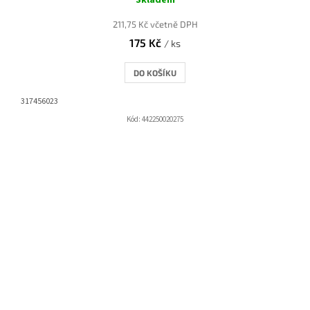
211,75 Kč včetně DPH
175 Kč
/ ks
DO KOŠÍKU
317456023
Kód:
442250020275