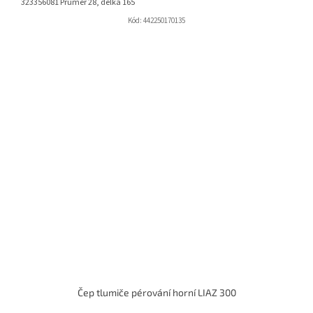
323356081 Průměr 28, délka 165
Kód:
442250170135
Čep tlumiče pérování horní LIAZ 300