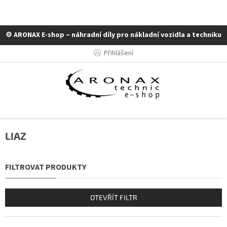
⚙️ ARONAX E-shop – náhradní díly pro nákladní vozidla a techniku
Přejít
Přihlášení
na
obsah
LIAZ
OTEVŘÍT FILTR
Ř