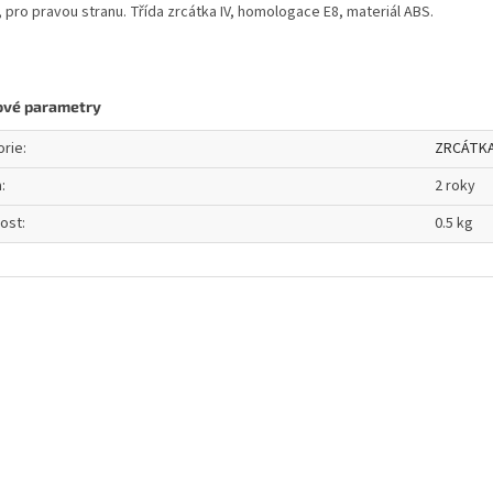
, pro pravou stranu. Třída zrcátka IV, homologace E8, materiál ABS.
ové parametry
orie
:
ZRCÁTK
a
:
2 roky
ost
:
0.5 kg