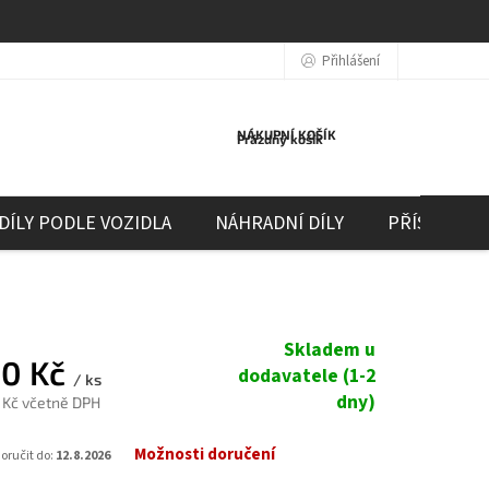
Přihlášení
NÁKUPNÍ KOŠÍK
Prázdný košík
DÍLY PODLE VOZIDLA
NÁHRADNÍ DÍLY
PŘÍSLUŠEN
Skladem u
30 Kč
dodavatele (1-2
/ ks
dny)
 Kč včetně DPH
Možnosti doručení
ručit do:
12.8.2026