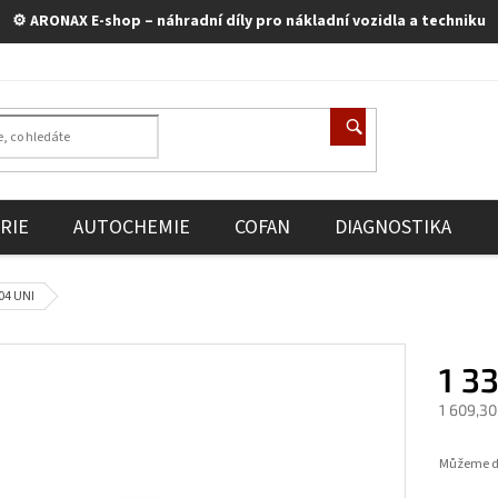
⚙️ ARONAX E-shop – náhradní díly pro nákladní vozidla a techniku
RIE
AUTOCHEMIE
COFAN
DIAGNOSTIKA
04 UNI
1 3
1 609,30
Měrná
cena:
Můžeme do