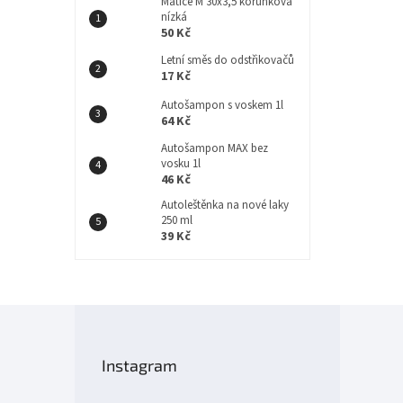
Matice M 30x3,5 korunková
nízká
50 Kč
Letní směs do odstřikovačů
17 Kč
Autošampon s voskem 1l
64 Kč
Autošampon MAX bez
vosku 1l
46 Kč
Autoleštěnka na nové laky
250 ml
39 Kč
Z
á
p
Instagram
a
t