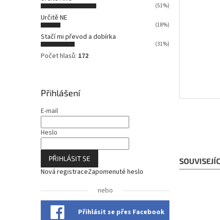
n
(51%)
n
Určitě NE
í
(18%)
p
Stačí mi převod a dobírka
a
(31%)
n
Počet hlasů:
172
e
l
Přihlášení
E-mail
Heslo
PŘIHLÁSIT SE
SOUVISEJÍ
Nová registrace
Zapomenuté heslo
nebo
Přihlásit se přes Facebook