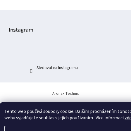
Z
á
p
Instagram
a
t
í
Sledovat na Instagramu
Aronax Technic
Tento web používá soubory cookie. Dalším procházením tohot
webu vyjadřujete souhlas s jejich používáním.. Více informací
zd