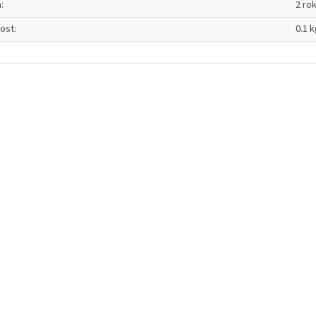
a
:
2 ro
ost
:
0.1 