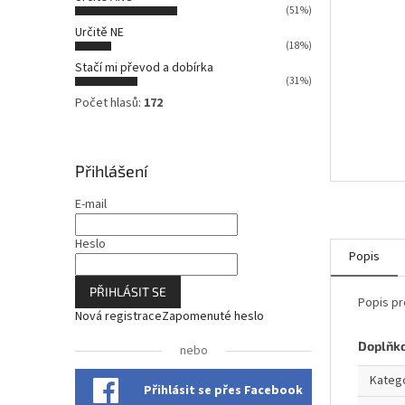
n
(51%)
n
Určitě NE
í
(18%)
p
Stačí mi převod a dobírka
a
(31%)
n
Počet hlasů:
172
e
l
Přihlášení
E-mail
Heslo
Popis
PŘIHLÁSIT SE
Popis pr
Nová registrace
Zapomenuté heslo
Doplňk
nebo
Kateg
Přihlásit se přes Facebook