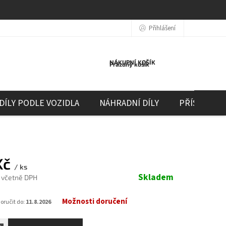
Přihlášení
NÁKUPNÍ KOŠÍK
Prázdný košík
DÍLY PODLE VOZIDLA
NÁHRADNÍ DÍLY
PŘÍSLUŠEN
Kč
/ ks
Skladem
č včetně DPH
Možnosti doručení
ručit do:
11.8.2026