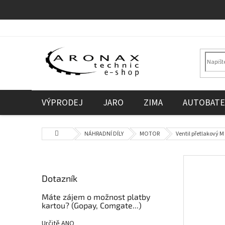
Přejít
na
obsah
VÝPRODEJ
JARO
ZIMA
AUTOBATE
Domů
NÁHRADNÍ DÍLY
MOTOR
Ventil přetlakový M
P
o
Dotazník
s
t
Máte zájem o možnost platby
r
kartou? (Gopay, Comgate...)
a
Určitě ANO