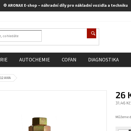
⚙️ ARONAX E-shop – náhradní díly pro nákladní vozidla a techniku
RIE
AUTOCHEMIE
COFAN
DIAGNOSTIKA
 12 AVIA
26 
31,46 K
Měrná
cena:
Můžeme do