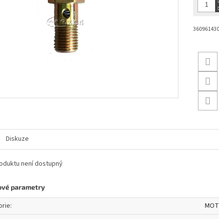
360961430 
Diskuze
oduktu není dostupný
ové parametry
orie
:
MOT