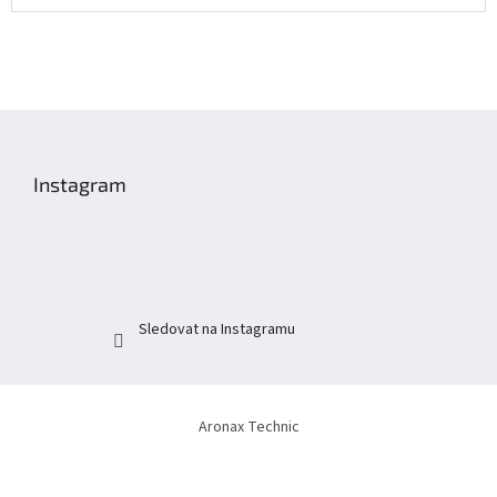
Z
á
p
Instagram
a
t
í
Sledovat na Instagramu
Aronax Technic