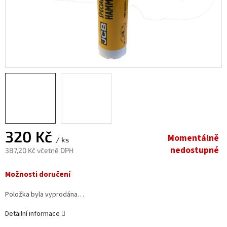
320 Kč
Momentálně
/ ks
nedostupné
387,20 Kč včetně DPH
Měrná
Možnosti doručení
cena:
Položka byla vyprodána…
Detailní informace