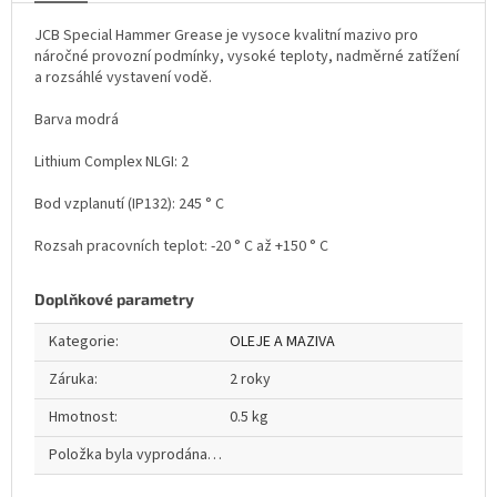
JCB Special Hammer Grease je vysoce kvalitní mazivo pro
náročné provozní podmínky, vysoké teploty, nadměrné zatížení
a rozsáhlé vystavení vodě.
Barva modrá
Lithium Complex NLGI: 2
Bod vzplanutí (IP132): 245 ° C
Rozsah pracovních teplot: -20 ° C až +150 ° C
Doplňkové parametry
Kategorie
:
OLEJE A MAZIVA
Záruka
:
2 roky
Hmotnost
:
0.5 kg
Položka byla vyprodána…