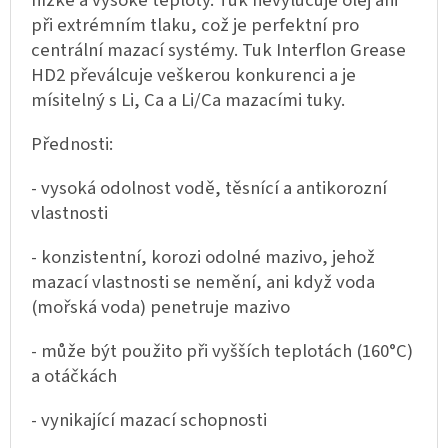
při extrémním tlaku, což je perfektní pro
centrální mazací systémy. Tuk Interflon Grease
HD2 převálcuje veškerou konkurenci a je
mísitelný s Li,
Ca a Li/Ca mazacími tuky.
Přednosti:
- vysoká odolnost vodě, těsnící a antikorozní
vlastnosti
- konzistentní, korozi odolné mazivo, jehož
mazací vlastnosti se nemění, ani když voda
(mořská voda) penetruje mazivo
- může být použito při vyšších teplotách (160°C)
a otáčkách
- vynikající mazací schopnosti