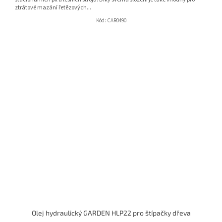
ztrátové mazání řetězových...
Kód:
CAR0490
Olej hydraulický GARDEN HLP22 pro štípačky dřeva