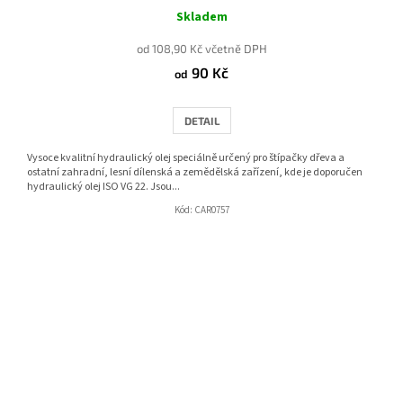
Skladem
od 108,90 Kč včetně DPH
90 Kč
od
DETAIL
Vysoce kvalitní hydraulický olej speciálně určený pro štípačky dřeva a
ostatní zahradní, lesní dílenská a zemědělská zařízení, kde je doporučen
hydraulický olej ISO VG 22. Jsou...
Kód:
CAR0757