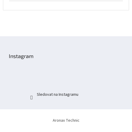
Z
á
p
Instagram
a
t
í
Sledovat na Instagramu
Aronax Technic