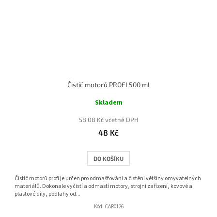
Čistič motorů PROFI 500 ml
Skladem
58,08 Kč včetně DPH
48 Kč
DO KOŠÍKU
Čistič motorů profi je určen pro odmašťování a čistění většiny omyvatelných
materiálů. Dokonale vyčistí a odmastí motory, strojní zařízení, kovové a
plastové díly, podlahy od...
Kód:
CAR0126