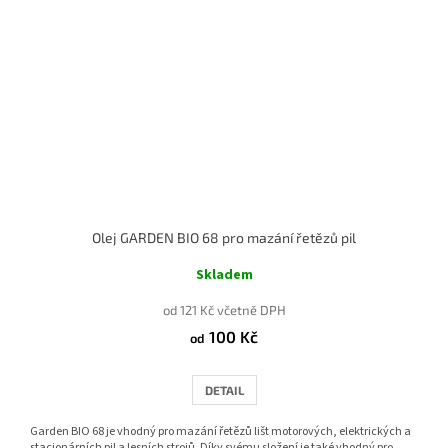
Olej GARDEN BIO 68 pro mazání řetězů pil
Skladem
od 121 Kč včetně DPH
100 Kč
od
DETAIL
Garden BIO 68 je vhodný pro mazání řetězů lišt motorových, elektrických a
stacionárních pil a lesních strojů. Díky svému složení je také vhodný pro