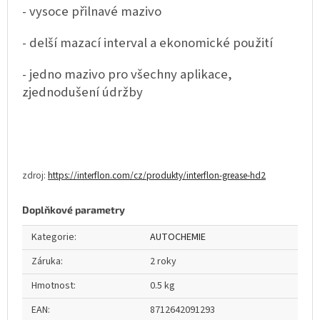
- vysoce přilnavé mazivo
- delší mazací interval a ekonomické použití
- jedno mazivo pro všechny aplikace,
zjednodušení údržby
zdroj:
https://interflon.com/cz/produkty/interflon-grease-hd2
Doplňkové parametry
Kategorie
:
AUTOCHEMIE
Záruka
:
2 roky
Hmotnost
:
0.5 kg
EAN
:
8712642091293