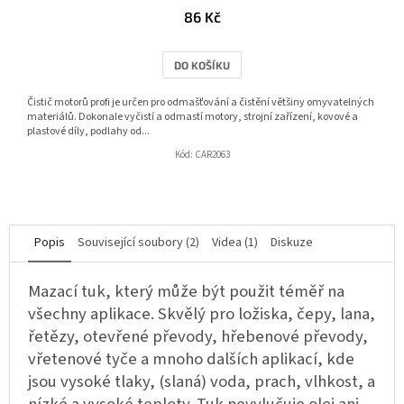
86 Kč
DO KOŠÍKU
Čistič motorů profi je určen pro odmašťování a čistění většiny omyvatelných
materiálů. Dokonale vyčistí a odmastí motory, strojní zařízení, kovové a
plastové díly, podlahy od...
Kód:
CAR2063
Popis
Související soubory (2)
Videa (1)
Diskuze
Mazací tuk, který může být použit téměř na
všechny aplikace. Skvělý pro ložiska, čepy, lana,
řetězy, otevřené převody, hřebenové převody,
vřetenové tyče a mnoho dalších aplikací, kde
jsou vysoké tlaky, (slaná) voda, prach, vlhkost, a
nízké a vysoké teploty. Tuk nevylučuje olej ani