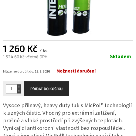
1 260 Kč
/ ks
Skladem
1 524,60 Kč včetně DPH
Měrná
Možnosti doručení
cena:
Můžeme doručit do:
12.8.2026
PŘIDAT DO KOŠÍKU
Vysoce přilnavý, heavy duty tuk s MicPol® technologií
kluzných částic. Vhodný pro extrémní zatížení,
prašné a vlhké prostředí při zvýšených teplotách.
Vynikající antikorozní vlastnosti bez rozpouštědel.
Nová a inovativní MicPol® technologie nabízí tuk s