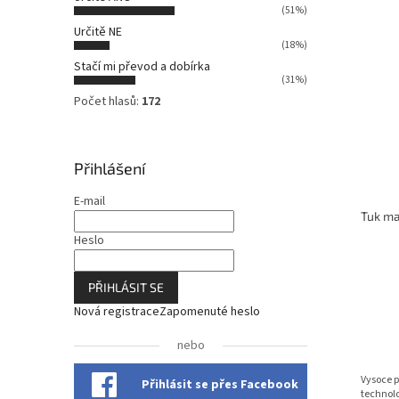
e
n
(51%)
n
n
V
Určitě NE
í
í
ý
(18%)
p
p
p
Stačí mi převod a dobírka
r
a
(31%)
i
o
n
Počet hlasů:
172
s
d
e
p
u
l
r
k
o
Přihlášení
t
d
ů
u
E-mail
k
t
Heslo
ů
PŘIHLÁSIT SE
Nová registrace
Zapomenuté heslo
nebo
Vysoce p
Přihlásit se přes Facebook
technolo