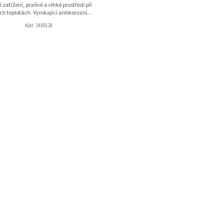
 zatížení, prašné a vlhké prostředí při
h teplotách. Vynikající antikorozní...
Kód:
2459128
O
v
l
á
d
a
c
í
p
r
v
k
y
v
ý
p
i