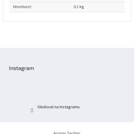
Hmotnost
:
0.1 kg
Z
á
p
Instagram
a
t
í
Sledovat na Instagramu
Aronax Technic