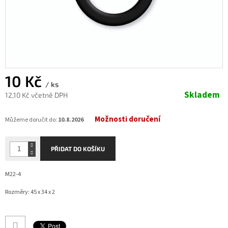
10 Kč
/ ks
Skladem
12,10 Kč včetně DPH
Měrná
Možnosti doručení
cena:
Můžeme doručit do:
10.8.2026
PŘIDAT DO KOŠÍKU
M22-4
Rozměry: 45 x 34 x 2