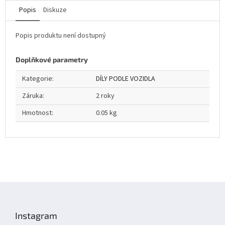
Popis
Diskuze
Popis produktu není dostupný
Doplňkové parametry
Kategorie
:
DÍLY PODLE VOZIDLA
Záruka
:
2 roky
Hmotnost
:
0.05 kg
Z
á
p
Instagram
a