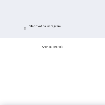
t
í
Sledovat na Instagramu
Aronax Technic