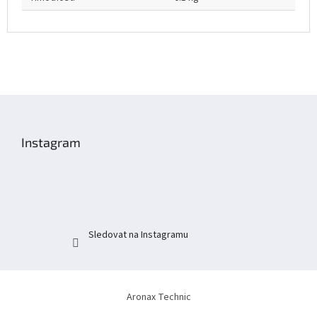
Z
á
p
Instagram
a
t
í
Sledovat na Instagramu
Aronax Technic