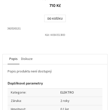
710 Kč
DO KOŠÍKU
363530131
Kód:
443643513800
Popis
Diskuze
Popis produktu není dostupný
Doplňkové parametry
Kategorie
:
ELEKTRO
Záruka
:
2 roky
Hmotnost
:
0.1 kg