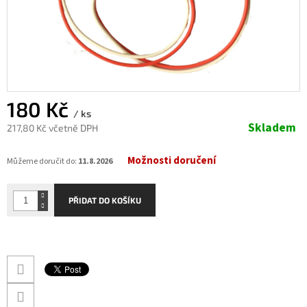
180 Kč
/ ks
Skladem
217,80 Kč včetně DPH
Měrná
Možnosti doručení
cena:
Můžeme doručit do:
11.8.2026
PŘIDAT DO KOŠÍKU