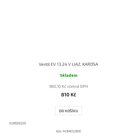
Ventil EV 13 24 V LIAZ, KAROSA
Skladem
980,10 Kč včetně DPH
810 Kč
DO KOŠÍKU
319530130
Kód:
443648510800