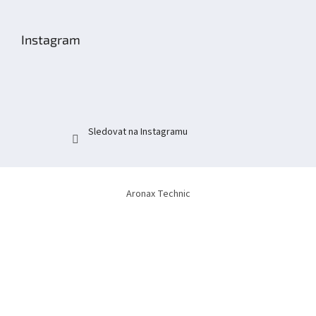
á
p
Instagram
a
t
í
Sledovat na Instagramu
Aronax Technic