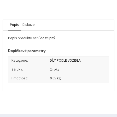
Popis
Diskuze
Popis produktu není dostupný
Doplňkové parametry
Kategorie
:
DÍLY PODLE VOZIDLA
Záruka
:
2 roky
Hmotnost
:
0.05 kg
Z