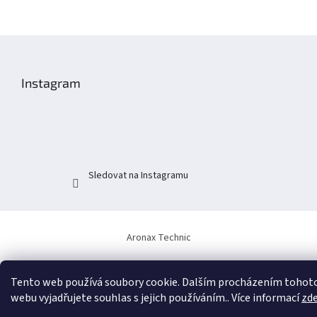
Z
á
p
Instagram
a
t
í
Sledovat na Instagramu
Aronax Technic
Tento web používá soubory cookie. Dalším procházením tohot
webu vyjadřujete souhlas s jejich používáním.. Více informací
zd