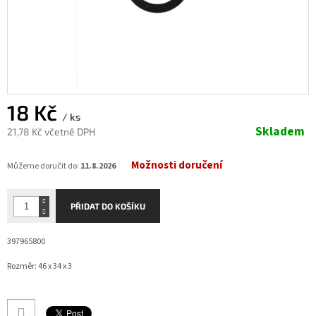
18 Kč
/ ks
Skladem
21,78 Kč včetně DPH
Měrná
Možnosti doručení
cena:
Můžeme doručit do:
11.8.2026
PŘIDAT DO KOŠÍKU
397965800
Rozměr: 46 x 34 x 3