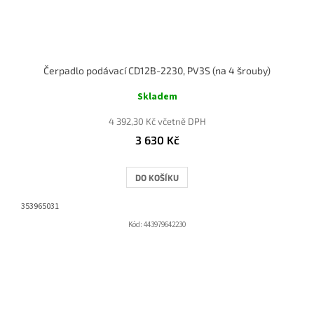
Čerpadlo podávací CD12B-2230, PV3S (na 4 šrouby)
Skladem
4 392,30 Kč včetně DPH
3 630 Kč
DO KOŠÍKU
353965031
Kód:
443979642230