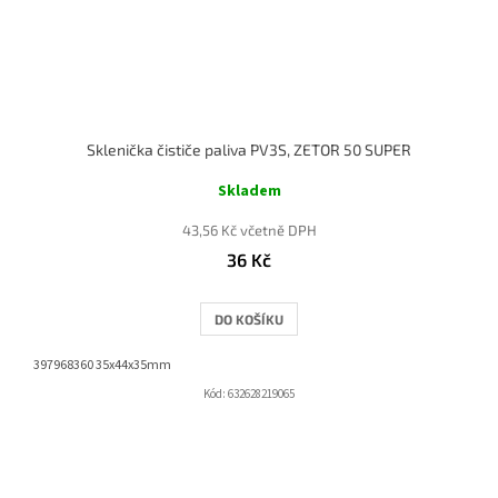
Sklenička čističe paliva PV3S, ZETOR 50 SUPER
Skladem
43,56 Kč včetně DPH
36 Kč
DO KOŠÍKU
397968360 35x44x35mm
Kód:
632628219065