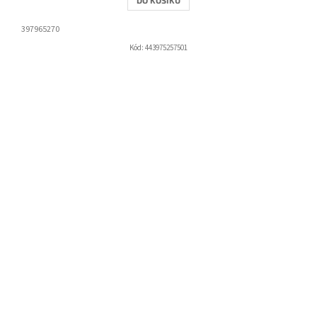
397965270
Kód:
443975257501