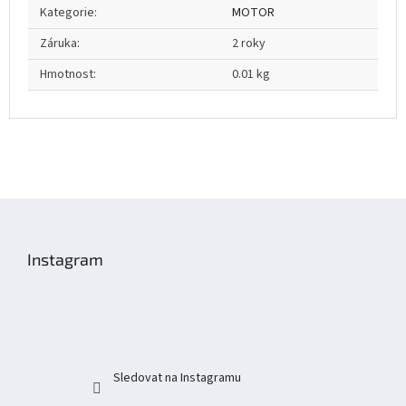
Kategorie
:
MOTOR
Záruka
:
2 roky
Hmotnost
:
0.01 kg
Z
á
p
Instagram
a
t
í
Sledovat na Instagramu