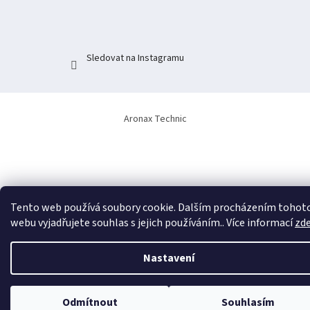
í
Sledovat na Instagramu
Aronax Technic
Tento web používá soubory cookie. Dalším procházením tohot
webu vyjadřujete souhlas s jejich používáním.. Více informací
zd
Nastavení
Odmítnout
Souhlasím