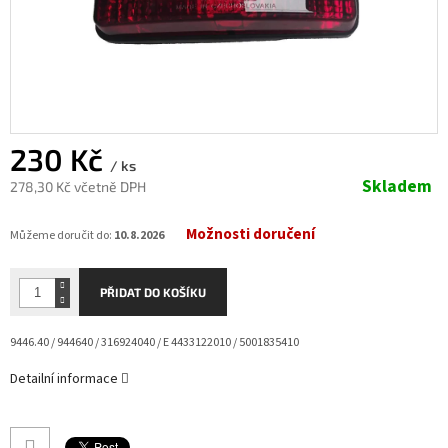
230 Kč
/ ks
Skladem
278,30 Kč včetně DPH
Měrná
Možnosti doručení
cena:
Můžeme doručit do:
10.8.2026
PŘIDAT DO KOŠÍKU
9446.40 / 944640 / 316924040 / E 4433122010 / 5001835410
Detailní informace