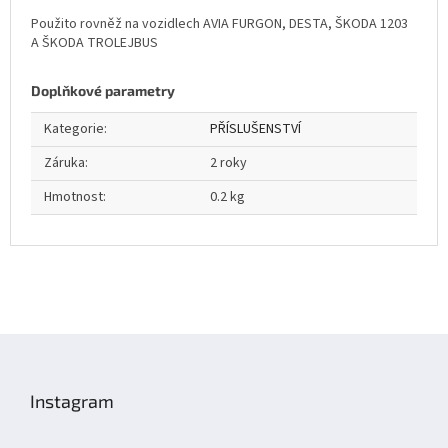
Použito rovněž na vozidlech AVIA FURGON, DESTA, ŠKODA 1203
A ŠKODA TROLEJBUS
Doplňkové parametry
Kategorie
:
PŘÍSLUŠENSTVÍ
Záruka
:
2 roky
Hmotnost
:
0.2 kg
Z
á
p
Instagram
a
t