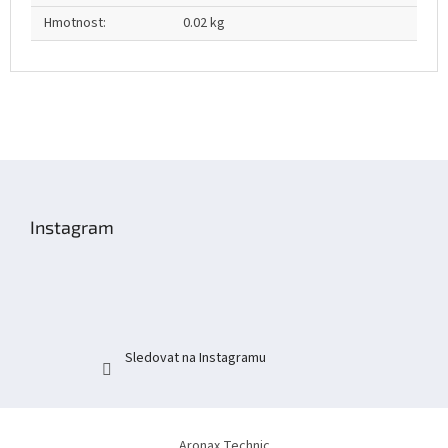
Hmotnost
:
0.02 kg
Z
á
p
Instagram
a
t
í
Sledovat na Instagramu
Aronax Technic