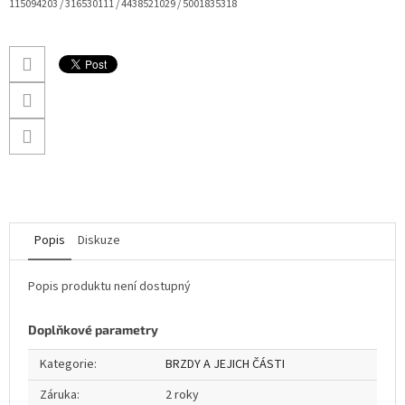
115094203 / 316530111 / 4438521029 / 5001835318
Popis
Diskuze
Popis produktu není dostupný
Doplňkové parametry
Kategorie
:
BRZDY A JEJICH ČÁSTI
Záruka
:
2 roky