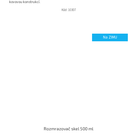
kovovou konstrukcí.
Kód:
10307
Na ZIMU
Rozmrazovač skel 500 ml
Průměrné