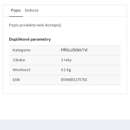
Popis
Diskuze
Popis produktu není dostupný
Doplňkové parametry
Kategorie
:
PŘÍSLUŠENSTVÍ
Záruka
:
2 roky
Hmotnost
:
0.1 kg
EAN
:
8594055275701
Z
á