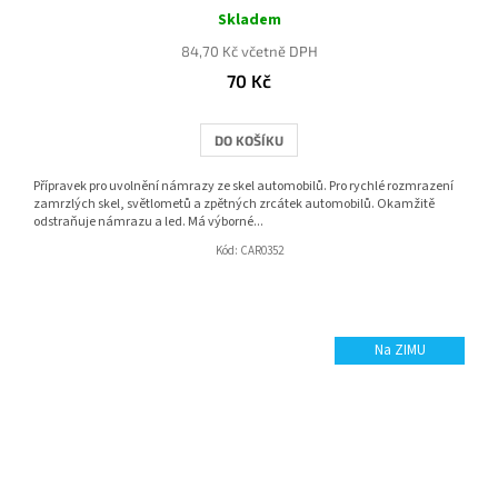
hodnocení
Skladem
produktu
84,70 Kč včetně DPH
je
70 Kč
5,0
z
5
DO KOŠÍKU
hvězdiček.
Přípravek pro uvolnění námrazy ze skel automobilů. Pro rychlé rozmrazení
zamrzlých skel, světlometů a zpětných zrcátek automobilů. Okamžitě
odstraňuje námrazu a led. Má výborné...
Kód:
CAR0352
Na ZIMU