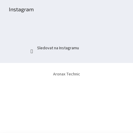
p
Instagram
a
t
í
Sledovat na Instagramu
Aronax Technic