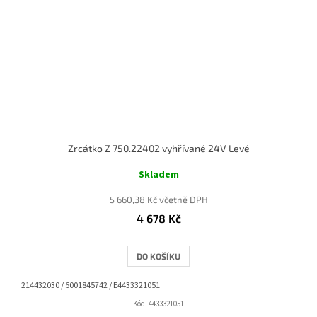
Zrcátko Z 750.22402 vyhřívané 24V Levé
Skladem
5 660,38 Kč včetně DPH
4 678 Kč
DO KOŠÍKU
214432030 / 5001845742 / E4433321051
Kód:
4433321051