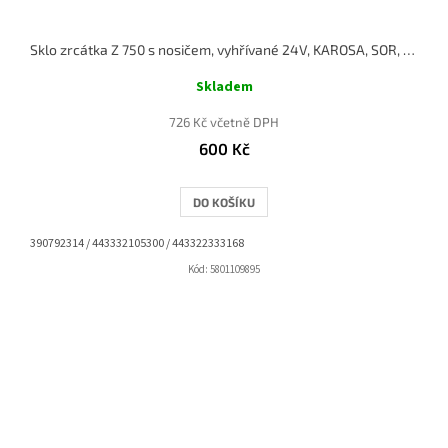
Sklo zrcátka Z 750 s nosičem, vyhřívané 24V, KAROSA, SOR, IRISBUS
Skladem
726 Kč včetně DPH
600 Kč
DO KOŠÍKU
390792314 / 443332105300 / 443322333168
Kód:
5801109895