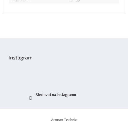
Z
á
p
Instagram
a
t
í
Sledovat na Instagramu
Aronax Technic