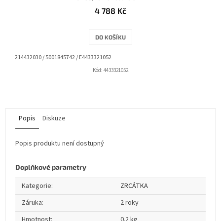
4 788 Kč
DO KOŠÍKU
214432030 / 5001845742 / E4433321052
Kód:
4433321052
Popis
Diskuze
Popis produktu není dostupný
Doplňkové parametry
Kategorie
:
ZRCÁTKA
Záruka
:
2 roky
Hmotnost
:
0.2 kg