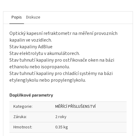
Popis
Diskuze
Optický kapesní refraktometr na měření provozních
kapalin ve vozidlech.
Stav kapaliny AdBlue
Stav elektrolytu v akumulátorech.
Stav tuhnutí kapaliny pro ostřikovače oken na bázi
ethanolu nebo isopropanolu.
Stav tuhnutí kapaliny pro chladící systémy na bázi
etylenglykolu nebo propylenglykolu.
Doplňkové parametry
Kategorie
:
MĚŘÍCÍ PŘÍSLUŠENSTVÍ
Záruka
:
2 roky
Hmotnost
:
0.35 kg