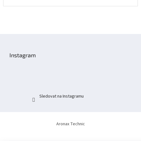
Z
á
p
Instagram
a
t
í
Sledovat na Instagramu
Aronax Technic