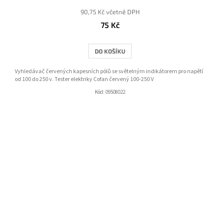
90,75 Kč včetně DPH
75 Kč
DO KOŠÍKU
Vyhledávač červených kapesních pólů se světelným indikátorem pro napětí
od 100 do 250 v. Tester elektriky Cofan červený 100-250 V
Kód:
09508022