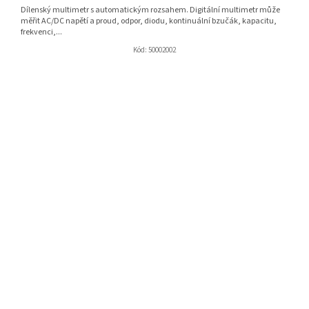
Dílenský multimetr s automatickým rozsahem. Digitální multimetr může
měřit AC/DC napětí a proud, odpor, diodu, kontinuální bzučák, kapacitu,
frekvenci,...
Kód:
50002002