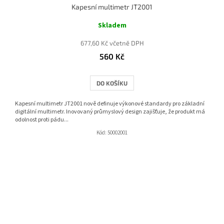
Kapesní multimetr JT2001
Skladem
677,60 Kč včetně DPH
560 Kč
DO KOŠÍKU
Kapesní multimetr JT2001 nově definuje výkonové standardy pro základní
digitální multimetr. Inovovaný průmyslový design zajišťuje, že produkt má
odolnost proti pádu...
Kód:
50002001