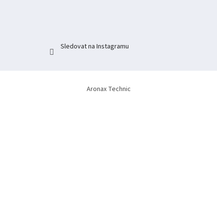
í
Sledovat na Instagramu
Aronax Technic