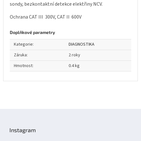
sondy, bezkontaktní detekce elektřiny NCV.
Ochrana CAT III 300V, CAT II 600V
Doplňkové parametry
Kategorie
:
DIAGNOSTIKA
Záruka
:
2 roky
Hmotnost
:
0.4 kg
Z
á
p
Instagram
a
t