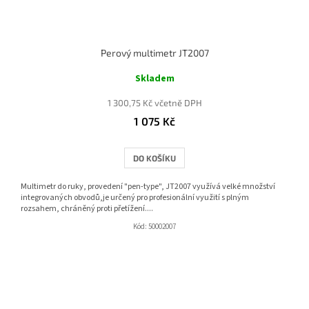
Perový multimetr JT2007
Skladem
1 300,75 Kč včetně DPH
1 075 Kč
DO KOŠÍKU
Multimetr do ruky, provedení "pen-type", JT2007 využívá velké množství
integrovaných obvodů,je určený pro profesionální využití s plným
rozsahem, chráněný proti přetížení....
Kód:
50002007