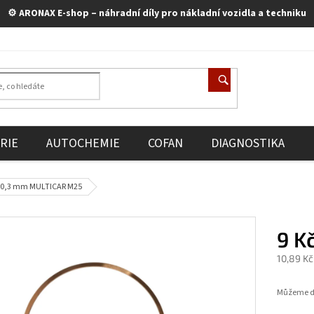
⚙️ ARONAX E-shop – náhradní díly pro nákladní vozidla a techniku
RIE
AUTOCHEMIE
COFAN
DIAGNOSTIKA
0x0,3 mm MULTICAR M25
9 K
10,89 K
Měrná
cena:
Můžeme do