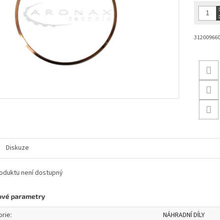
31200966
Diskuze
oduktu není dostupný
ové parametry
orie
:
NÁHRADNÍ DÍLY