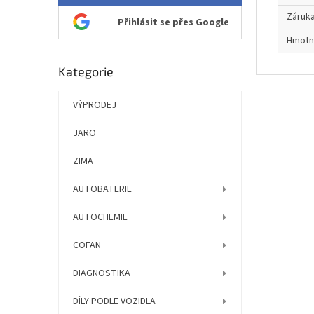
Záruk
Přihlásit se přes Google
Hmotn
Přeskočit
Kategorie
kategorie
VÝPRODEJ
JARO
ZIMA
AUTOBATERIE
AUTOCHEMIE
COFAN
DIAGNOSTIKA
DÍLY PODLE VOZIDLA