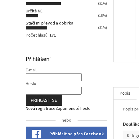
n
(51%)
n
Určitě NE
í
(18%)
p
Stačí mi převod a dobírka
a
(31%)
n
Počet hlasů:
171
e
l
Přihlášení
E-mail
Heslo
Popis
PŘIHLÁSIT SE
Nová registrace
Zapomenuté heslo
Popis pr
nebo
Doplňk
Přihlásit se přes Facebook
Kateg