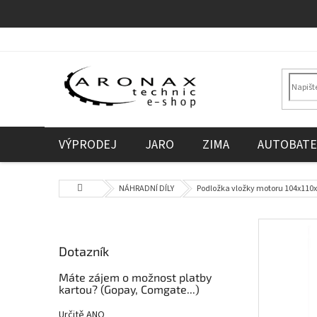
Přejít
na
obsah
VÝPRODEJ
JARO
ZIMA
AUTOBATE
Domů
NÁHRADNÍ DÍLY
Podložka vložky motoru 104x11
P
o
Dotazník
s
t
Máte zájem o možnost platby
r
kartou? (Gopay, Comgate...)
a
Určitě ANO