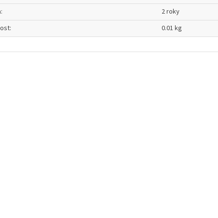
a
:
2 roky
ost
:
0.01 kg