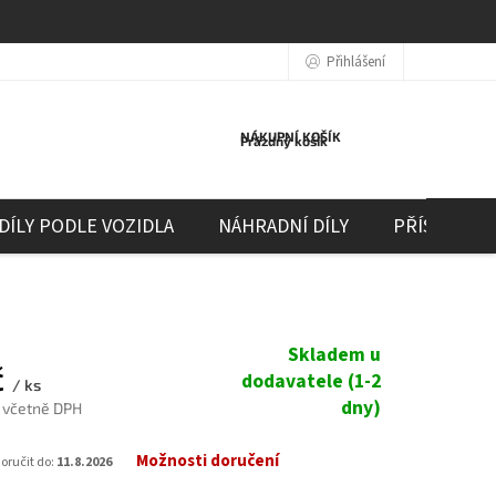
Přihlášení
NÁKUPNÍ KOŠÍK
Prázdný košík
DÍLY PODLE VOZIDLA
NÁHRADNÍ DÍLY
PŘÍSLUŠEN
Skladem u
č
dodavatele (1-2
/ ks
dny)
č včetně DPH
Možnosti doručení
ručit do:
11.8.2026