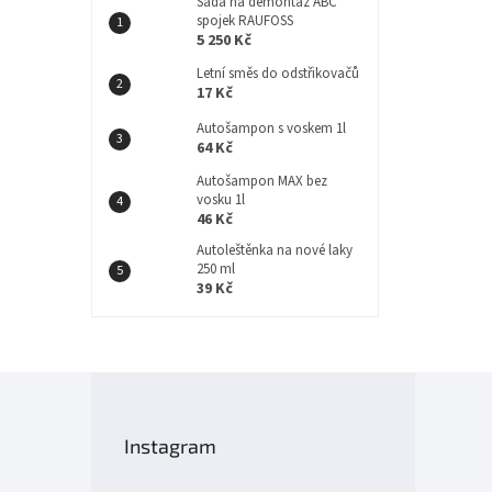
Sada na demontáž ABC
spojek RAUFOSS
5 250 Kč
Letní směs do odstřikovačů
17 Kč
Autošampon s voskem 1l
64 Kč
Autošampon MAX bez
vosku 1l
46 Kč
Autoleštěnka na nové laky
250 ml
39 Kč
Z
á
p
Instagram
a
t