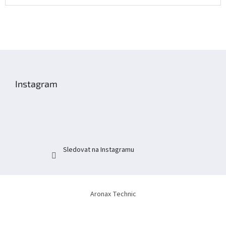
Z
á
p
Instagram
a
t
í
Sledovat na Instagramu
Aronax Technic