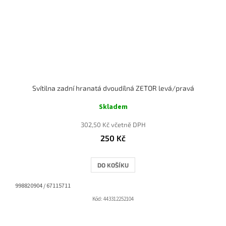
Svítilna zadní hranatá dvoudílná ZETOR levá/pravá
Skladem
302,50 Kč včetně DPH
250 Kč
DO KOŠÍKU
998820904 / 67115711
Kód:
443312252104