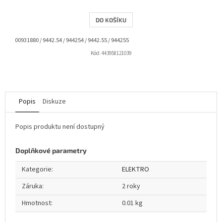
DO KOŠÍKU
00931880 / 9442.54 / 944254 / 9442.55 / 944255
Kód:
443958121039
Popis
Diskuze
Popis produktu není dostupný
Doplňkové parametry
Kategorie
:
ELEKTRO
Záruka
:
2 roky
Hmotnost
:
0.01 kg