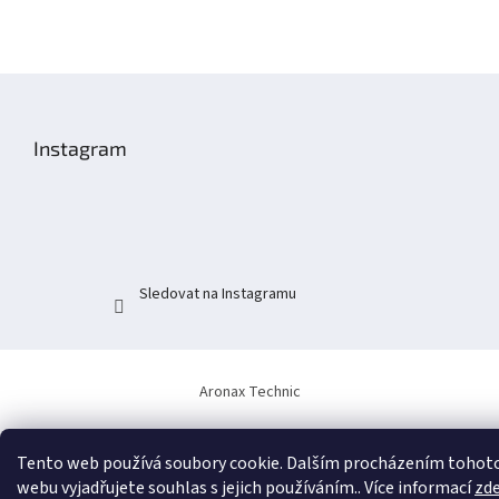
Z
á
p
Instagram
a
t
í
Sledovat na Instagramu
Aronax Technic
Tento web používá soubory cookie. Dalším procházením tohot
webu vyjadřujete souhlas s jejich používáním.. Více informací
zd