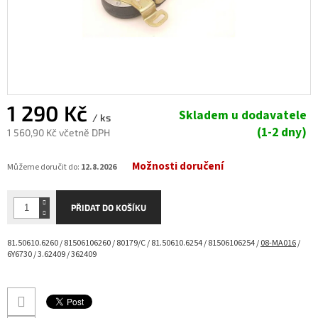
1 290 Kč
Skladem u dodavatele
/ ks
(1-2 dny)
1 560,90 Kč včetně DPH
Měrná
Možnosti doručení
cena:
Můžeme doručit do:
12.8.2026
PŘIDAT DO KOŠÍKU
81.50610.6260 / 81506106260 / 80179/C / 81.50610.6254 / 81506106254 /
08-MA016
/
6Y6730 / 3.62409 / 362409